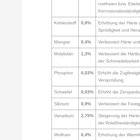
rostfreien bzw. Edel
Korrosionsbeständigk
Kohlenstoff
0,8%
Erhöhung der Härte 
Sprödigkeit und Her
Mangan
0,4%
Verbessert Härte und
Molybdän
1,3%
Verbessert die Härtb
der Schmiedebarkeit
Phosphor
0,03%
Erhöht die Zugfestig
Versprödung.
Schwefel
0,03%
Erhöht die Zerspanba
Silizium
0,9%
Verbessert die Festig
Vanadium
2,75%
Steigerung der Härte
der Anlaßbeständigke
Wolfram
0,4%
Erhöhung der Warmfes