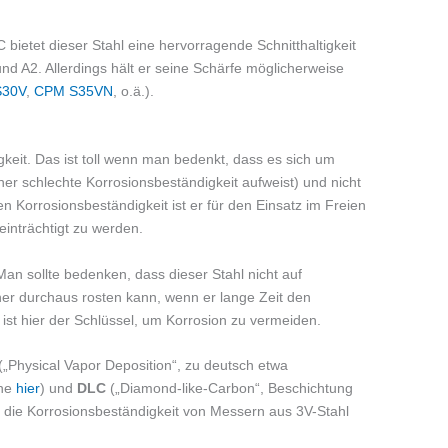
bietet dieser Stahl eine hervorragende Schnitthaltigkeit
nd A2. Allerdings hält er seine Schärfe möglicherweise
S30V
,
CPM S35VN
, o.ä.).
gkeit. Das ist toll wenn man bedenkt, dass es sich um
her schlechte Korrosionsbeständigkeit aufweist) und nicht
en Korrosionsbeständigkeit ist er für den Einsatz im Freien
inträchtigt zu werden.
Man sollte bedenken, dass dieser Stahl nicht auf
aher durchaus rosten kann, wenn er lange Zeit den
e ist hier der Schlüssel, um Korrosion zu vermeiden.
(„Physical Vapor Deposition“, zu deutsch etwa
ehe
hier
) und
DLC
(„Diamond-like-Carbon“, Beschichtung
) die Korrosionsbeständigkeit von Messern aus 3V-Stahl