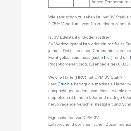
hohen Temperaturen b
Wie sehr schön zu sehen ist, hat 3V Stahl e
2,75% Vanadium, was ihn zu einem zähen We
Ist 3V Edelstahl und/oder rostfrei?
3V Werkzeugstahl ist weder ein rostfreier St
je nach Definition einen Chromanteil von m
Ferrit gelöst sein muss (siehe
hier
), und ein
Phosphorgehalt (sog. Eisenbegleiter) 0,025
Welche Härte (HRC) hat CPM 3V Stahl?
Laut
Crucible
beträgt die maximale Härte v
entspricht genau dem, was Messerstahlexper
empfehlen (d.h. hohe 50er und niedrige 60er
hervorragende Verschleißfestigkeit und Schnit
Eigenschaften von CPM 3V
Entsprechend der chemischen Zusammensetz