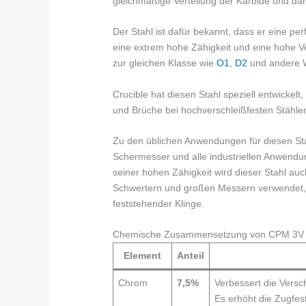
gleichmäßige Verteilung der Karbide und dam
Der Stahl ist dafür bekannt, dass er eine pe
eine extrem hohe Zähigkeit und eine hohe Ve
zur gleichen Klasse wie
O1
,
D2
und andere 
Crucible hat diesen Stahl speziell entwickel
und Brüche bei hochverschleißfesten Stählen
Zu den üblichen Anwendungen für diesen St
Schermesser und alle industriellen Anwendu
seiner hohen Zähigkeit wird dieser Stahl auc
Schwertern und großen Messern verwendet, 
feststehender Klinge.
Chemische Zusammensetzung von CPM 3V
Element
Anteil
Chrom
7,5%
Verbessert die Versc
Es erhöht die Zugfest