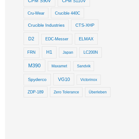
CPM S90V
CPM S110V
Cru-Wear
Crucible 440C
Crucible Industries
CTS-XHP
D2
ELMAX
EDC-Messer
H1
LC200N
FRN
Japan
M390
Maxamet
Sandvik
VG10
Spyderco
Victorinox
ZDP-189
Zero Tolerance
Überleben