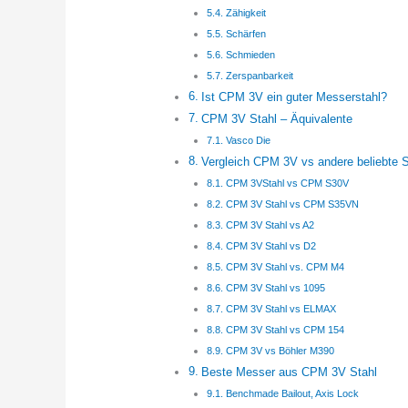
Zähigkeit
Schärfen
Schmieden
Zerspanbarkeit
Ist CPM 3V ein guter Messerstahl?
CPM 3V Stahl – Äquivalente
Vasco Die
Vergleich CPM 3V vs andere beliebte S
CPM 3VStahl vs CPM S30V
CPM 3V Stahl vs CPM S35VN
CPM 3V Stahl vs A2
CPM 3V Stahl vs D2
CPM 3V Stahl vs. CPM M4
CPM 3V Stahl vs 1095
CPM 3V Stahl vs ELMAX
CPM 3V Stahl vs CPM 154
CPM 3V vs Böhler M390
Beste Messer aus CPM 3V Stahl
Benchmade Bailout, Axis Lock