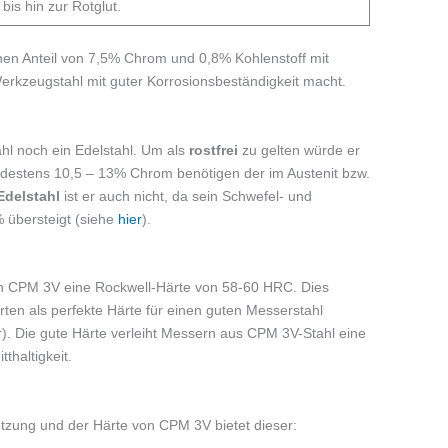
is hin zur Rotglut.
inen Anteil von 7,5% Chrom und 0,8% Kohlenstoff mit
rkzeugstahl mit guter Korrosionsbeständigkeit macht.
ahl noch ein Edelstahl. Um als
rostfrei
zu gelten würde er
indestens 10,5 – 13% Chrom benötigen der im Austenit bzw.
Edelstahl
ist er auch nicht, da sein Schwefel- und
% übersteigt (siehe
hier
).
on CPM 3V eine Rockwell-Härte von 58-60 HRC. Dies
ten als perfekte Härte für einen guten Messerstahl
). Die gute Härte verleiht Messern aus CPM 3V-Stahl eine
thaltigkeit.
ung und der Härte von CPM 3V bietet dieser: