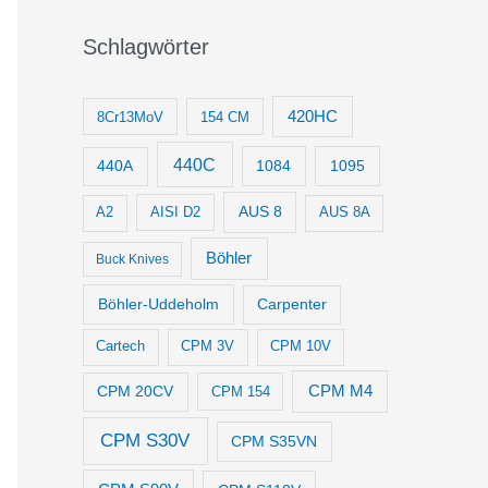
Schlagwörter
420HC
8Cr13MoV
154 CM
440C
1084
1095
440A
AUS 8
AISI D2
A2
AUS 8A
Böhler
Buck Knives
Böhler-Uddeholm
Carpenter
Cartech
CPM 3V
CPM 10V
CPM M4
CPM 20CV
CPM 154
CPM S30V
CPM S35VN