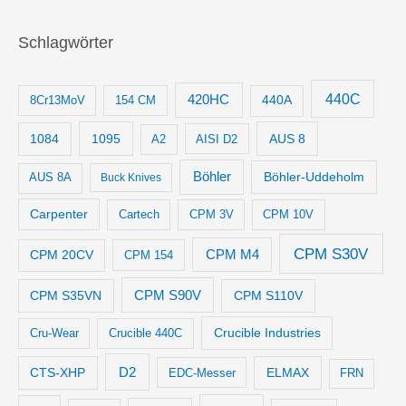
Schlagwörter
440C
420HC
8Cr13MoV
154 CM
440A
1084
1095
AUS 8
AISI D2
A2
Böhler
Böhler-Uddeholm
AUS 8A
Buck Knives
Carpenter
Cartech
CPM 3V
CPM 10V
CPM S30V
CPM M4
CPM 20CV
CPM 154
CPM S35VN
CPM S90V
CPM S110V
Crucible Industries
Cru-Wear
Crucible 440C
D2
CTS-XHP
ELMAX
EDC-Messer
FRN