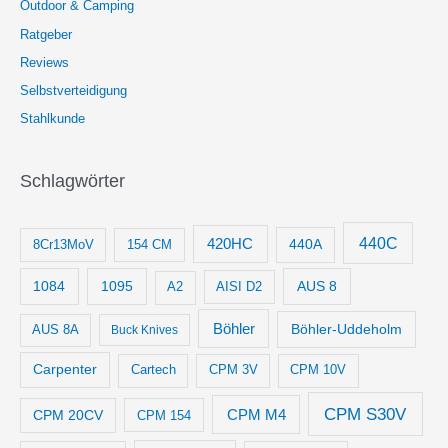
Outdoor & Camping
Ratgeber
Reviews
Selbstverteidigung
Stahlkunde
Schlagwörter
440C
420HC
8Cr13MoV
154 CM
440A
1084
1095
AUS 8
AISI D2
A2
Böhler
Böhler-Uddeholm
AUS 8A
Buck Knives
Carpenter
Cartech
CPM 3V
CPM 10V
CPM S30V
CPM M4
CPM 20CV
CPM 154