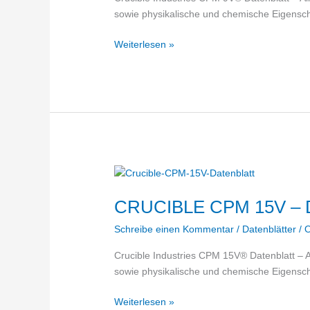
sowie physikalische und chemische Eigensch
CRUCIBLE
Weiterlesen »
CPM
9V
–
Datenblatt
CRUCIBLE CPM 15V – D
Schreibe einen Kommentar
/
Datenblätter
/
O
Crucible Industries CPM 15V® Datenblatt – 
sowie physikalische und chemische Eigensch
CRUCIBLE
Weiterlesen »