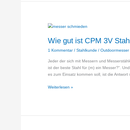
Wie gut ist CPM 3V Stah
1 Kommentar
/
Stahlkunde
/
Outdoormesser
Jeder der sich mit Messern und Messerstähle
ist der beste Stahl für (m) ein Messer?“. U
es zum Einsatz kommen soll, ist die Antwort 
Wie
Weiterlesen »
gut
ist
CPM
3V
Stahl?