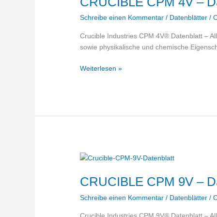
CRUCIBLE CPM 4V – Da
Schreibe einen Kommentar
/
Datenblätter
/
O
Crucible Industries CPM 4V® Datenblatt – A
sowie physikalische und chemische Eigensch
CRUCIBLE
Weiterlesen »
CPM
4V
–
Datenblatt
CRUCIBLE CPM 9V – Da
Schreibe einen Kommentar
/
Datenblätter
/
O
Crucible Industries CPM 9V® Datenblatt – A