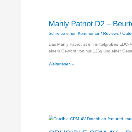
Manly Patriot D2 – Beurt
Schreibe einen Kommentar
/
Reviews
/
Outd
Das Manly Patriot ist ein mittelgroßes EDC-
einem Gewicht von nur 126g und einer Ges
Manly
Weiterlesen »
Patriot
D2
–
Beurteilung