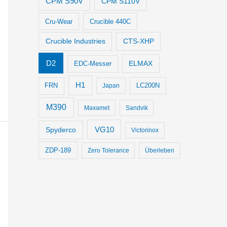
CPM S90V
CPM S110V
Cru-Wear
Crucible 440C
Crucible Industries
CTS-XHP
D2
ELMAX
EDC-Messer
H1
LC200N
FRN
Japan
M390
Maxamet
Sandvik
VG10
Spyderco
Victorinox
ZDP-189
Zero Tolerance
Überleben