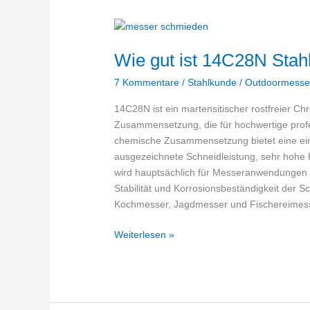
Wie gut ist 14C28N Stah
7 Kommentare
/
Stahlkunde
/
Outdoormesse
14C28N ist ein martensitischer rostfreier C
Zusammensetzung, die für hochwertige profe
chemische Zusammensetzung bietet eine ein
ausgezeichnete Schneidleistung, sehr hohe 
wird hauptsächlich für Messeranwendungen 
Stabilität und Korrosionsbeständigkeit der S
Kochmesser, Jagdmesser und Fischereimes
Wie
Weiterlesen »
gut
ist
14C28N
Stahl?