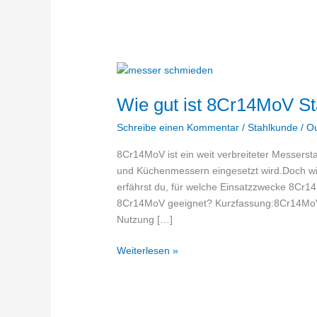
Wie gut ist 8Cr14MoV St
Schreibe einen Kommentar
/
Stahlkunde
/
O
8Cr14MoV ist ein weit verbreiteter Messerst
und Küchenmessern eingesetzt wird.Doch wie g
erfährst du, für welche Einsatzzwecke 8Cr14M
8Cr14MoV geeignet? Kurzfassung:8Cr14MoV is
Nutzung […]
Wie
Weiterlesen »
gut
ist
8Cr14MoV
Stahl?