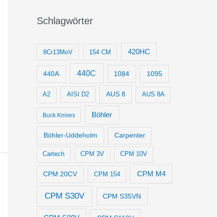
Schlagwörter
420HC
8Cr13MoV
154 CM
440C
1084
1095
440A
AUS 8
AISI D2
A2
AUS 8A
Böhler
Buck Knives
Böhler-Uddeholm
Carpenter
Cartech
CPM 3V
CPM 10V
CPM M4
CPM 20CV
CPM 154
CPM S30V
CPM S35VN