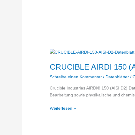
CPM
15V
–
Datenblatt
CRUCIBLE AIRDI 150 (AI
Schreibe einen Kommentar
/
Datenblätter
/
O
Crucible Industries AIRDI® 150 (AISI D2) Da
Bearbeitung sowie physikalische und chemis
CRUCIBLE
Weiterlesen »
AIRDI
150
(AISI