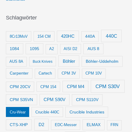
Schlagwörter
440C
420HC
8Cr13MoV
154 CM
440A
1084
1095
AUS 8
AISI D2
A2
Böhler
Böhler-Uddeholm
AUS 8A
Buck Knives
Carpenter
Cartech
CPM 3V
CPM 10V
CPM S30V
CPM M4
CPM 20CV
CPM 154
CPM S35VN
CPM S90V
CPM S110V
Crucible Industries
Cru-Wear
Crucible 440C
D2
CTS-XHP
ELMAX
EDC-Messer
FRN