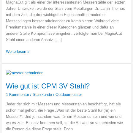
MagnaCut gilt als einer der interessantesten Messerstähle der letzten
Jahre. Entwickelt wurde der Stahl vom Metallurgen Dr. Larrin Thomas
mit dem Ziel, die drei wichtigsten Eigenschaften moderner
Messerklingen besser miteinander zu kombinieren: Während viele
Premiumstähle in einer dieser Kategorien glänzen und dafür an
anderer Stelle Kompromisse eingehen, verfolgte man bei MagnaCut
Stahl einen anderen Ansatz. […]
MagnaCut
Weiterlesen »
Stahl
–
Der
ultimative
Guide
Wie gut ist CPM 3V Stahl?
1 Kommentar
/
Stahlkunde
/
Outdoormesser
Jeder der sich mit Messern und Messerstählen beschäftigt, hat sie
schon mal gehört, die Frage „Was ist der beste Stahl für (m) ein
Messer?“. Und je nachdem was für ein Messer es sein und wie und
wo es zum Einsatz kommen soll, ist die Antwort so verschieden wie
die Person die diese Frage stellt. Doch