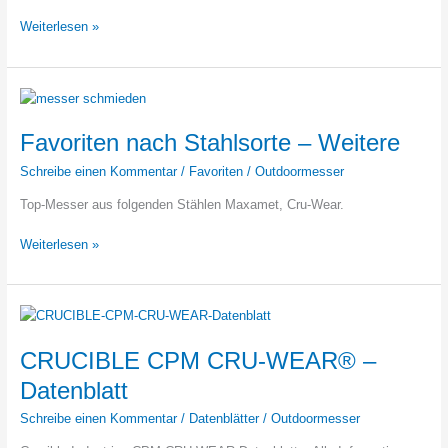
Wie
Weiterlesen »
gut
ist
CPM
3V
Stahl?
Favoriten nach Stahlsorte – Weitere
Schreibe einen Kommentar
/
Favoriten
/
Outdoormesser
Top-Messer aus folgenden Stählen Maxamet, Cru-Wear.
Favoriten
Weiterlesen »
nach
Stahlsorte
–
Weitere
CRUCIBLE CPM CRU-WEAR® –
Datenblatt
Schreibe einen Kommentar
/
Datenblätter
/
Outdoormesser