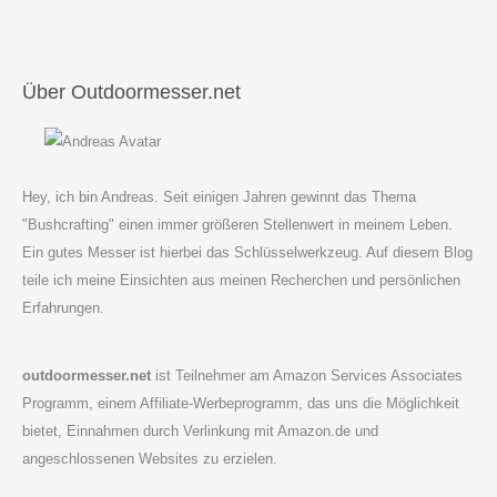
gut
ist
er
und
Über Outdoormesser.net
was
kann
er?
Hey, ich bin Andreas. Seit einigen Jahren gewinnt das Thema
"Bushcrafting" einen immer größeren Stellenwert in meinem Leben.
Ein gutes Messer ist hierbei das Schlüsselwerkzeug. Auf diesem Blog
teile ich meine Einsichten aus meinen Recherchen und persönlichen
Erfahrungen.
outdoormesser.net
ist Teilnehmer am Amazon Services Associates
Programm, einem Affiliate-Werbeprogramm, das uns die Möglichkeit
bietet, Einnahmen durch Verlinkung mit Amazon.de und
angeschlossenen Websites zu erzielen.