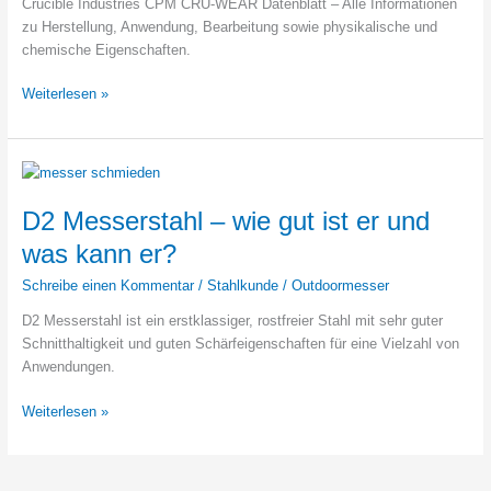
Crucible Industries CPM CRU-WEAR Datenblatt – Alle Informationen
zu Herstellung, Anwendung, Bearbeitung sowie physikalische und
chemische Eigenschaften.
CRUCIBLE
Weiterlesen »
CPM
CRU-
WEAR®
–
Datenblatt
D2 Messerstahl – wie gut ist er und
was kann er?
Schreibe einen Kommentar
/
Stahlkunde
/
Outdoormesser
D2 Messerstahl ist ein erstklassiger, rostfreier Stahl mit sehr guter
Schnitthaltigkeit und guten Schärfeigenschaften für eine Vielzahl von
Anwendungen.
D2
Weiterlesen »
Messerstahl
–
wie