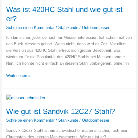
Messerstahl?
Was ist 420HC Stahl und wie gut ist
er?
Schreibe einen Kommentar
/
Stahlkunde
/
Outdoormesser
Ich bin sicher, jeder der sich für Messer interessiert hat schon mal von
den Buck-Messern gehört. Wenn nicht, dann wird es Zeit. Vor allem
die Version aus 420HC Stahl erfreut sich großer Beliebtheit, was
wiederum für die Popularität des 420HC Stahls bei Messern sorgte.
Nun, ich konnte nicht einfach an diesem Stahl vorbeigehen, ohne ihn
Was
Weiterlesen »
ist
420HC
Stahl
und
wie
Wie gut ist Sandvik 12C27 Stahl?
gut
Schreibe einen Kommentar
/
Stahlkunde
/
Outdoormesser
ist
er?
Sandvik 12c27 Stahl ist ein schwedischer martensitischer, rostfreier
Chromstahl des unteren Marktsegments. Wie gut ist er?