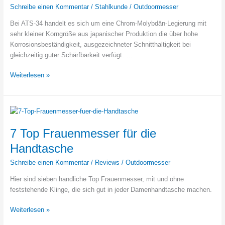
Schreibe einen Kommentar
/
Stahlkunde
/
Outdoormesser
Bei ATS-34 handelt es sich um eine Chrom-Molybdän-Legierung mit
sehr kleiner Korngröße aus japanischer Produktion die über hohe
Korrosionsbeständigkeit, ausgezeichneter Schnitthaltigkeit bei
gleichzeitig guter Schärfbarkeit verfügt. …
Wie
Weiterlesen »
gut
ist
ATS-
34
Stahl?
7 Top Frauenmesser für die
Handtasche
Schreibe einen Kommentar
/
Reviews
/
Outdoormesser
Hier sind sieben handliche Top Frauenmesser, mit und ohne
feststehende Klinge, die sich gut in jeder Damenhandtasche machen.
7
Weiterlesen »
Top