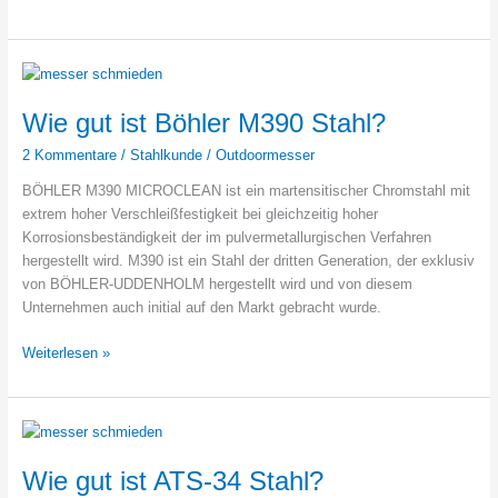
gut
ist
14C28N
Stahl?
Wie gut ist Böhler M390 Stahl?
2 Kommentare
/
Stahlkunde
/
Outdoormesser
BÖHLER M390 MICROCLEAN ist ein martensitischer Chromstahl mit
extrem hoher Verschleißfestigkeit bei gleichzeitig hoher
Korrosionsbeständigkeit der im pulvermetallurgischen Verfahren
hergestellt wird. M390 ist ein Stahl der dritten Generation, der exklusiv
von BÖHLER-UDDENHOLM hergestellt wird und von diesem
Unternehmen auch initial auf den Markt gebracht wurde.
Wie
Weiterlesen »
gut
ist
Böhler
M390
Stahl?
Wie gut ist ATS-34 Stahl?