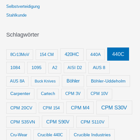
Selbstverteidigung
Stahlkunde
Schlagwörter
440C
420HC
8Cr13MoV
154 CM
440A
1084
1095
AUS 8
AISI D2
A2
Böhler
Böhler-Uddeholm
AUS 8A
Buck Knives
Carpenter
Cartech
CPM 3V
CPM 10V
CPM S30V
CPM M4
CPM 20CV
CPM 154
CPM S35VN
CPM S90V
CPM S110V
Crucible Industries
Cru-Wear
Crucible 440C