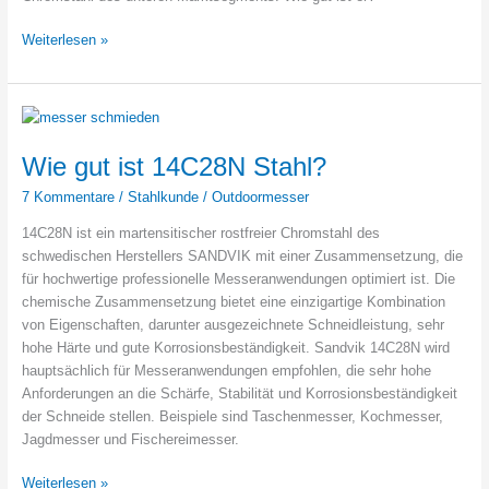
Wie
Weiterlesen »
gut
ist
Sandvik
12C27
Stahl?
Wie gut ist 14C28N Stahl?
7 Kommentare
/
Stahlkunde
/
Outdoormesser
14C28N ist ein martensitischer rostfreier Chromstahl des
schwedischen Herstellers SANDVIK mit einer Zusammensetzung, die
für hochwertige professionelle Messeranwendungen optimiert ist. Die
chemische Zusammensetzung bietet eine einzigartige Kombination
von Eigenschaften, darunter ausgezeichnete Schneidleistung, sehr
hohe Härte und gute Korrosionsbeständigkeit. Sandvik 14C28N wird
hauptsächlich für Messeranwendungen empfohlen, die sehr hohe
Anforderungen an die Schärfe, Stabilität und Korrosionsbeständigkeit
der Schneide stellen. Beispiele sind Taschenmesser, Kochmesser,
Jagdmesser und Fischereimesser.
Wie
Weiterlesen »