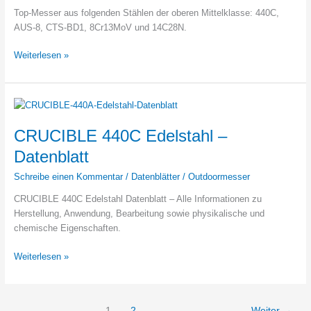
Top-Messer aus folgenden Stählen der oberen Mittelklasse: 440C,
AUS-8, CTS-BD1, 8Cr13MoV und 14C28N.
Favoriten
Weiterlesen »
nach
Stahlsorte
–
OBERE
MITTELKLASSE
CRUCIBLE 440C Edelstahl –
Datenblatt
Schreibe einen Kommentar
/
Datenblätter
/
Outdoormesser
CRUCIBLE 440C Edelstahl Datenblatt – Alle Informationen zu
Herstellung, Anwendung, Bearbeitung sowie physikalische und
chemische Eigenschaften.
CRUCIBLE
Weiterlesen »
440C
Edelstahl
–
1
2
Weiter
→