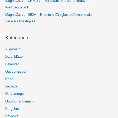
MagnaCut vs. CPM 3V – Edelstahl trifft auf ultimativen
Werkzeugstahl
MagnaCut vs. S90V – Premium-Zähigkeit trifft maximale
Verschleißfestigkeit
Kategorien
Allgemein
Datenblätter
Favoriten
Gut zu wissen
Krise
Leitfaden
Notvorsorge
Outdoor & Camping
Ratgeber
Reviews