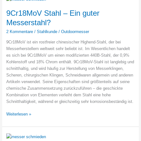
9Cr18MoV Stahl – Ein guter
Messerstahl?
2 Kommentare
/
Stahlkunde
/
Outdoormesser
9Cr18MoV ist ein rostfreier chinesischer Highend-Stahl, der bei
Messerherstellern weltweit sehr beliebt ist. Im Wesentlichen handelt
es sich bei 9Cr18MoV um einen modifizierten 440B-Stahl, der 0,9%
Kohlenstoff und 18% Chrom enthält. 9Cr18MoV-Stahl ist langlebig und
schnitthaltig, und wird häufig zur Herstellung von Messerklingen,
Scheren, chirurgischen Klingen, Schneidwaren allgemein und anderen
Artikeln verwendet. Seine Eigenschaften sind größtenteils auf seine
chemische Zusammensetzung zurückzuführen – die geschickte
Kombination von Elementen verleiht dem Stahl eine hohe
Schnitthaltigkeit, während er gleichzeitig sehr korrosionsbeständig ist.
9Cr18MoV
Weiterlesen »
Stahl
–
Ein
guter