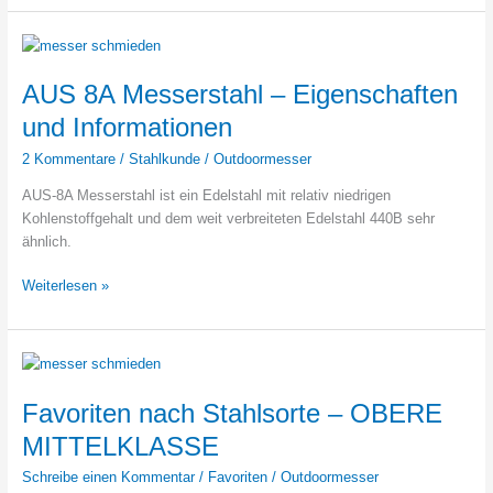
Frauenmesser
für
die
Handtasche
AUS 8A Messerstahl – Eigenschaften
und Informationen
2 Kommentare
/
Stahlkunde
/
Outdoormesser
AUS-8A Messerstahl ist ein Edelstahl mit relativ niedrigen
Kohlenstoffgehalt und dem weit verbreiteten Edelstahl 440B sehr
ähnlich.
AUS
Weiterlesen »
8A
Messerstahl
–
Eigenschaften
und
Favoriten nach Stahlsorte – OBERE
Informationen
MITTELKLASSE
Schreibe einen Kommentar
/
Favoriten
/
Outdoormesser