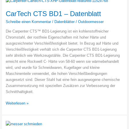
–
wie
CarTech CTS BD1 – Datenblatt
gut
Schreibe einen Kommentar
/
Datenblätter
/
Outdoormesser
ist
er?
Die Carpenter CTS™ BD1-Legierung ist ein kohlenstoffreicher
Chromstahl, der rostfreie Eigenschaften mit hoher Härte und
ausgezeichneter Verschleißfestigkeit bietet. In Bezug auf Härte und
Verschleißfestigkeit verhält sich die Carpenter CTS BD1-Legierung
sehr ähnlich wie Werkzeugstähle. Die Carpenter CTS BD1-Legierung
erreicht eine Rockwell C- Härte von 58-60 wenn sie wärmebehandelt
wird, und wurde für Schneidwaren, Kugellager und kleine
Maschinenteile verwendet, die hohen Verschleißbedingungen
ausgesetzt sind. Dieser Stahl hat eine fein ausgewogene chemische
Zusammensetzung mit speziellen Zusätzen zur Verbesserung der
Schnitthaltigkeit.
CarTech
Weiterlesen »
CTS
BD1
–
Datenblatt