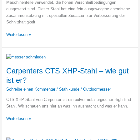
Maschinenteile verwendet, die hohen Verschleißbedingungen
ausgesetzt sind. Dieser Stahl hat eine fein ausgewogene chemische
Zusammensetzung mit speziellen Zusätzen zur Verbesserung der
Schnitthaltigkeit.
CarTech
Weiterlesen »
Micro-
Melt
Maxamet
–
Datenblatt
Carpenters CTS XHP-Stahl – wie gut
ist er?
Schreibe einen Kommentar
/
Stahlkunde
/
Outdoormesser
CTS XHP-Stahl von Carpenter ist ein pulvermetallurgischer High-End-
Stahl. Wir schauen uns hier an was ihn ausmacht und was er kann.
Carpenters
Weiterlesen »
CTS
XHP-
Stahl