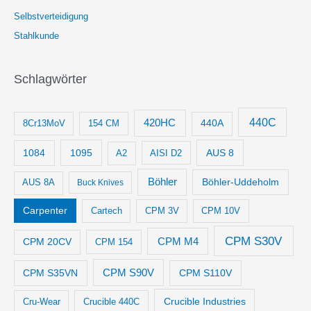
Selbstverteidigung
Stahlkunde
Schlagwörter
440C
420HC
8Cr13MoV
154 CM
440A
1084
1095
AUS 8
AISI D2
A2
Böhler
Böhler-Uddeholm
AUS 8A
Buck Knives
Carpenter
Cartech
CPM 3V
CPM 10V
CPM S30V
CPM M4
CPM 20CV
CPM 154
CPM S35VN
CPM S90V
CPM S110V
Crucible Industries
Cru-Wear
Crucible 440C