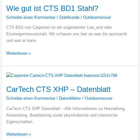
Wie gut ist CTS BD1 Stahl?
Schreibe einen Kommentar
/
Stahlkunde
/
Outdoormesser
CTS BD1 von Carpenter ist ein sogenannter Low_end oder
Einsteigermesserstahl. Wir schauen uns hier an was ihn ausmacht
und was er kann.
Wie
Weiterlesen »
gut
ist
CTS
BD1
Stahl?
CarTech CTS XHP – Datenblatt
Schreibe einen Kommentar
/
Datenblätter
/
Outdoormesser
CarTech CTS XHP Datenblatt – Alle Informationen zu Herstellung,
Anwendung, Bearbeitung sowie physikalische und chemische
Eigenschaften.
CarTech
Weiterlesen »