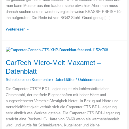
man kann Messer aus ihm kaufen, siehe etwa hier. Aber man muss
danach suchen und es werden vergleichsweise KRASSE PREISE für
ihn aufgerufen. Die Rede ist von BG42 Stahl. Grund genug […]
Was
Weiterlesen »
ist
und
wie
gut
ist
CarTech Micro-Melt Maxamet –
BG42
Datenblatt
Stahl?
Schreibe einen Kommentar
/
Datenblätter
/
Outdoormesser
Die Carpenter CTS™ BD1-Legierung ist ein kohlenstoffreicher
Chromstahl, der rostfreie Eigenschaften mit hoher Härte und
ausgezeichneter Verschleißfestigkeit bietet. In Bezug auf Härte und
Verschleißfestigkeit verhält sich die Carpenter CTS BD1-Legierung
sehr ähnlich wie Werkzeugstähle. Die Carpenter CTS BD1-Legierung
erreicht eine Rockwell C- Härte von 58-60 wenn sie wärmebehandelt
wird, und wurde für Schneidwaren, Kugellager und kleine