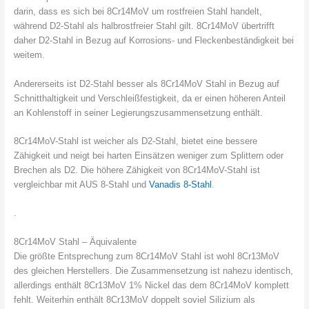
darin, dass es sich bei 8Cr14MoV um rostfreien Stahl handelt,
während D2-Stahl als halbrostfreier Stahl gilt. 8Cr14MoV übertrifft
daher D2-Stahl in Bezug auf Korrosions- und Fleckenbeständigkeit bei
weitem.
Andererseits ist D2-Stahl besser als 8Cr14MoV Stahl in Bezug auf
Schnitthaltigkeit und Verschleißfestigkeit, da er einen höheren Anteil
an Kohlenstoff in seiner Legierungszusammensetzung enthält.
8Cr14MoV-Stahl ist weicher als D2-Stahl, bietet eine bessere
Zähigkeit und neigt bei harten Einsätzen weniger zum Splittern oder
Brechen als D2. Die höhere Zähigkeit von 8Cr14MoV-Stahl ist
vergleichbar mit AUS 8-Stahl und
Vanadis 8-Stahl
.
.
8Cr14MoV Stahl – Äquivalente
Die größte Entsprechung zum 8Cr14MoV Stahl ist wohl 8Cr13MoV
des gleichen Herstellers. Die Zusammensetzung ist nahezu identisch,
allerdings enthält 8Cr13MoV 1% Nickel das dem 8Cr14MoV komplett
fehlt. Weiterhin enthält 8Cr13MoV doppelt soviel Silizium als