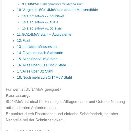
DISPATCH Klappmesser mit Micarta Griff
Vergleich: 8Cr14MoV und andere Messerstähle
8Cr14MoV vs. 8Cr13MoV
8Cr14MoV vs. AUS 8
8Cr14MoV vs. D2-Stahl
8Cr14MoV Stahl – Äquivalente
Fazit
Leitfaden Messerstahl
Favoriten nach Stahlsorte
Alles über AUS 8 Stahl
Alles über 8Cr13MoV Stahl
Alles über D2 Stahl
Noch mehr zu 8Cr14MoV Stahl
Für wen ist 8Cr14MoV geeignet?
Kurzfassung:
8Cr14MoV ist ideal für Einsteiger, Alltagsmesser und Outdoor-Nutzung
mit moderaten Anforderungen.
Er punktet durch Rostträgheit und einfache Schärfbarkeit, hat aber
Nachteile bei der Schnitthaltigkeit.