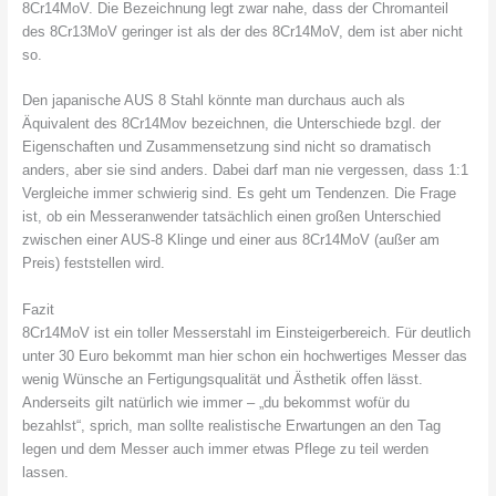
8Cr14MoV. Die Bezeichnung legt zwar nahe, dass der Chromanteil
des 8Cr13MoV geringer ist als der des 8Cr14MoV, dem ist aber nicht
so.
Den japanische AUS 8 Stahl könnte man durchaus auch als
Äquivalent des 8Cr14Mov bezeichnen, die Unterschiede bzgl. der
Eigenschaften und Zusammensetzung sind nicht so dramatisch
anders, aber sie sind anders. Dabei darf man nie vergessen, dass 1:1
Vergleiche immer schwierig sind. Es geht um Tendenzen. Die Frage
ist, ob ein Messeranwender tatsächlich einen großen Unterschied
zwischen einer AUS-8 Klinge und einer aus 8Cr14MoV (außer am
Preis) feststellen wird.
Fazit
8Cr14MoV ist ein toller Messerstahl im Einsteigerbereich. Für deutlich
unter 30 Euro bekommt man hier schon ein hochwertiges Messer das
wenig Wünsche an Fertigungsqualität und Ästhetik offen lässt.
Anderseits gilt natürlich wie immer – „du bekommst wofür du
bezahlst“, sprich, man sollte realistische Erwartungen an den Tag
legen und dem Messer auch immer etwas Pflege zu teil werden
lassen.