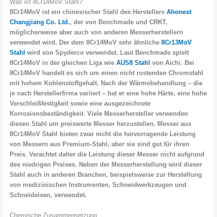
Was ist 8Cr14MoV Stahl?
8Cr14MoV ist ein chinesischer Stahl des Herstellers
Ahonest
Changjiang Co. Ltd.
, der von Benchmade und CRKT,
möglicherweise aber auch von anderen Messerherstellern
verwendet wird. Der dem 8Cr14MoV sehr ähnliche
8Cr13MoV
Stahl
wird von Spyderco verwendet. Laut Benchmade spielt
8Cr14MoV in der gleichen Liga wie
AUS8 Stahl
von Aichi. Bei
8Cr14MoV handelt es sich um einen nicht rostenden Chromstahl
mit hohem Kohlenstoffgehalt. Nach der Wärmebehandlung – die
je nach Herstellerfirma variiert – hat er eine hohe Härte, eine hohe
Verschleißfestigkeit sowie eine ausgezeichnete
Korrosionsbeständigkeit. Viele Messerhersteller verwenden
diesen Stahl um preiswerte Messer herzustellen. Messer aus
8Cr14MoV Stahl bieten zwar nicht die hervorragende Leistung
von Messern aus Premium-Stahl, aber sie sind gut für ihren
Preis. Verachtet daher die Leistung dieser Messer nicht aufgrund
des niedrigen Preises. Neben der Messerherstellung wird dieser
Stahl auch in anderen Branchen, beispielsweise zur Herstellung
von medizinischen Instrumenten, Schneidwerkzeugen und
Schneideisen, verwendet.
Chemische Zusammensetzung