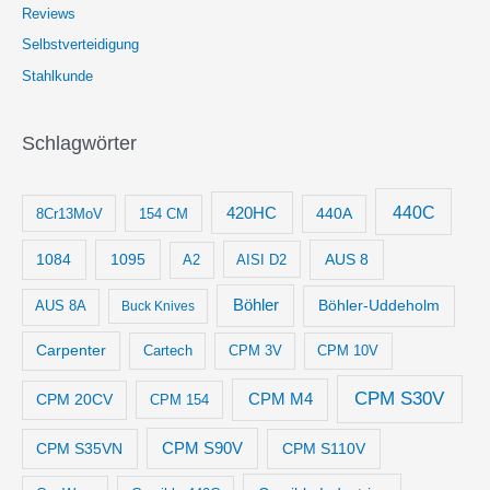
Reviews
Selbstverteidigung
Stahlkunde
Schlagwörter
440C
420HC
8Cr13MoV
154 CM
440A
1084
1095
AUS 8
AISI D2
A2
Böhler
Böhler-Uddeholm
AUS 8A
Buck Knives
Carpenter
Cartech
CPM 3V
CPM 10V
CPM S30V
CPM M4
CPM 20CV
CPM 154
CPM S35VN
CPM S90V
CPM S110V