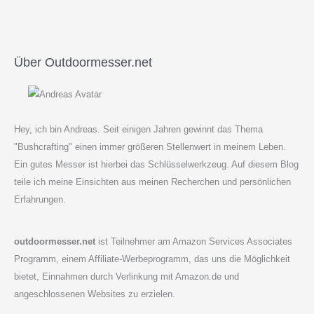
bei
welchem
Swisstool
gibt’s
Über Outdoormesser.net
den
größten
Gegenwert?
Hey, ich bin Andreas. Seit einigen Jahren gewinnt das Thema
"Bushcrafting" einen immer größeren Stellenwert in meinem Leben.
Ein gutes Messer ist hierbei das Schlüsselwerkzeug. Auf diesem Blog
teile ich meine Einsichten aus meinen Recherchen und persönlichen
Erfahrungen.
outdoormesser.net
ist Teilnehmer am Amazon Services Associates
Programm, einem Affiliate-Werbeprogramm, das uns die Möglichkeit
bietet, Einnahmen durch Verlinkung mit Amazon.de und
angeschlossenen Websites zu erzielen.