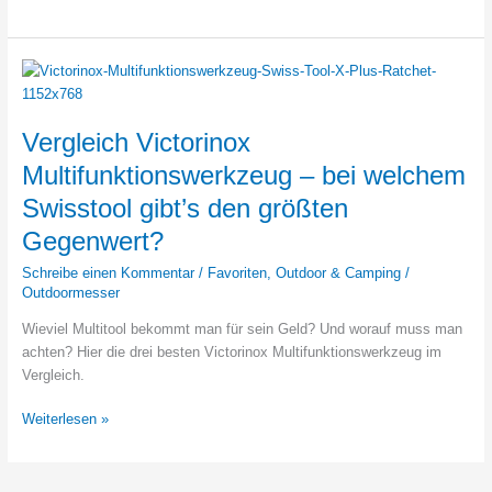
Top
Frauenmesser
für
die
Handtasche
Vergleich Victorinox
Multifunktionswerkzeug – bei welchem
Swisstool gibt’s den größten
Gegenwert?
Schreibe einen Kommentar
/
Favoriten
,
Outdoor & Camping
/
Outdoormesser
Wieviel Multitool bekommt man für sein Geld? Und worauf muss man
achten? Hier die drei besten Victorinox Multifunktionswerkzeug im
Vergleich.
Vergleich
Weiterlesen »
Victorinox
Multifunktionswerkzeug
–