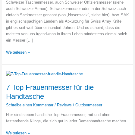
Schweizer Taschenmesser, auch Schweizer Offiziersmesser (siehe
auch Schweizer Armee), Schweizermesser oder in der Schweiz auch
einfach Sackmesser genannt (von „Hosensack“, siehe hier), bzw. SAK
in englischspachigen Ländern als Abkürzung für Swiss Army Knife,
gibt es seit weit über einhundert Jahren. Und es scheint, dass die
meisten von uns irgendwann in ihrem Leben mindestens einmal solch
ein Messer […]
Das
Weiterlesen »
beste
Schweizer
Taschenmesser
wählen
–
7 Top Frauenmesser für die
und
Handtasche
mehr!
Schreibe einen Kommentar
/
Reviews
/
Outdoormesser
Hier sind sieben handliche Top Frauenmesser, mit und ohne
feststehende Klinge, die sich gut in jeder Damenhandtasche machen.
7
Weiterlesen »