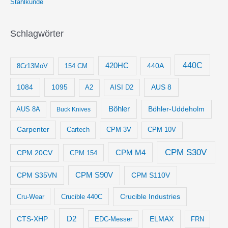
Stahlkunde
Schlagwörter
440C
420HC
8Cr13MoV
154 CM
440A
1084
1095
AUS 8
AISI D2
A2
Böhler
Böhler-Uddeholm
AUS 8A
Buck Knives
Carpenter
Cartech
CPM 3V
CPM 10V
CPM S30V
CPM M4
CPM 20CV
CPM 154
CPM S35VN
CPM S90V
CPM S110V
Crucible Industries
Cru-Wear
Crucible 440C
D2
CTS-XHP
ELMAX
EDC-Messer
FRN