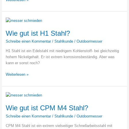
–
Bester
Stahl
für
EDC-
Wie gut ist H1 Stahl?
Messer?
Schreibe einen Kommentar
/
Stahlkunde
/
Outdoormesser
H1 Stahl ist ein Edelstahl mit niedrigem Kohlenstoff- bei gleichzeitig
hohem Nickelgehalt. Er ist extrem korrosionsbeständig. Aber was
kann er sonst noch?
Wie
Weiterlesen »
gut
ist
H1
Stahl?
Wie gut ist CPM M4 Stahl?
Schreibe einen Kommentar
/
Stahlkunde
/
Outdoormesser
CPM M4 Stahl ist ein extrem vielseitiger Schnellarbeitsstahl mit