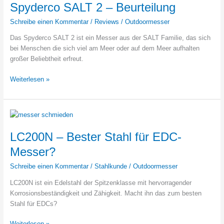
Stahl?
Spyderco SALT 2 – Beurteilung
Schreibe einen Kommentar
/
Reviews
/
Outdoormesser
Das Spyderco SALT 2 ist ein Messer aus der SALT Familie, das sich
bei Menschen die sich viel am Meer oder auf dem Meer aufhalten
großer Beliebtheit erfreut.
Spyderco
Weiterlesen »
SALT
2
–
Beurteilung
LC200N – Bester Stahl für EDC-
Messer?
Schreibe einen Kommentar
/
Stahlkunde
/
Outdoormesser
LC200N ist ein Edelstahl der Spitzenklasse mit hervorragender
Korrosionsbeständigkeit und Zähigkeit. Macht ihn das zum besten
Stahl für EDCs?
LC200N
Weiterlesen »