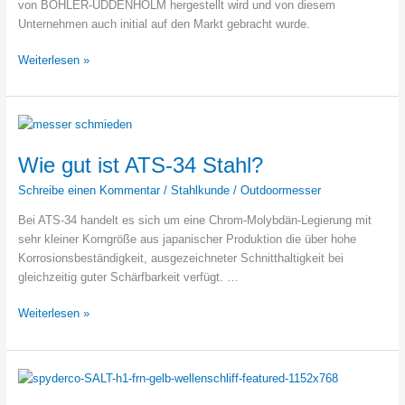
von BÖHLER-UDDENHOLM hergestellt wird und von diesem
Unternehmen auch initial auf den Markt gebracht wurde.
Wie
Weiterlesen »
gut
ist
Böhler
M390
Stahl?
Wie gut ist ATS-34 Stahl?
Schreibe einen Kommentar
/
Stahlkunde
/
Outdoormesser
Bei ATS-34 handelt es sich um eine Chrom-Molybdän-Legierung mit
sehr kleiner Korngröße aus japanischer Produktion die über hohe
Korrosionsbeständigkeit, ausgezeichneter Schnitthaltigkeit bei
gleichzeitig guter Schärfbarkeit verfügt. …
Wie
Weiterlesen »
gut
ist
ATS-
34