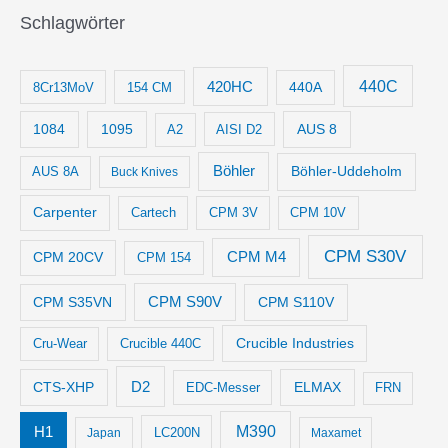
Schlagwörter
440C
420HC
8Cr13MoV
154 CM
440A
1084
1095
AUS 8
AISI D2
A2
Böhler
Böhler-Uddeholm
AUS 8A
Buck Knives
Carpenter
Cartech
CPM 3V
CPM 10V
CPM S30V
CPM M4
CPM 20CV
CPM 154
CPM S35VN
CPM S90V
CPM S110V
Crucible Industries
Cru-Wear
Crucible 440C
D2
CTS-XHP
ELMAX
EDC-Messer
FRN
M390
H1
LC200N
Japan
Maxamet