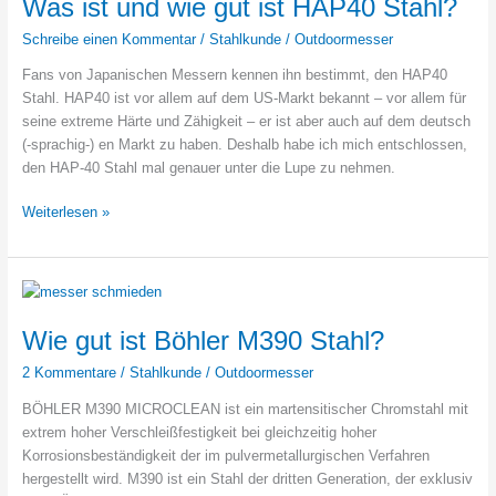
Was ist und wie gut ist HAP40 Stahl?
5160
Schreibe einen Kommentar
/
Stahlkunde
/
Outdoormesser
Stahl
als
Fans von Japanischen Messern kennen ihn bestimmt, den HAP40
Messerstahl?
Stahl. HAP40 ist vor allem auf dem US-Markt bekannt – vor allem für
seine extreme Härte und Zähigkeit – er ist aber auch auf dem deutsch
(-sprachig-) en Markt zu haben. Deshalb habe ich mich entschlossen,
den HAP-40 Stahl mal genauer unter die Lupe zu nehmen.
Was
Weiterlesen »
ist
und
wie
gut
ist
Wie gut ist Böhler M390 Stahl?
HAP40
2 Kommentare
/
Stahlkunde
/
Outdoormesser
Stahl?
BÖHLER M390 MICROCLEAN ist ein martensitischer Chromstahl mit
extrem hoher Verschleißfestigkeit bei gleichzeitig hoher
Korrosionsbeständigkeit der im pulvermetallurgischen Verfahren
hergestellt wird. M390 ist ein Stahl der dritten Generation, der exklusiv