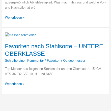
außergewöhnlich Abriebfestigkeit. Was macht ihn aus und welche Vor-
und Nachteile hat er?
Wie
Weiterlesen »
gut
ist
CPM
M4
Stahl?
Favoriten nach Stahlsorte – UNTERE
OBERKLASSE
Schreibe einen Kommentar
/
Favoriten
/
Outdoormesser
Top-Messer aus folgenden Stählen der unteren Oberklasse: 154CM,
ATS 34, D2, VG 10, H1 und N680.
Favoriten
Weiterlesen »
nach
Stahlsorte
–
UNTERE
OBERKLASSE