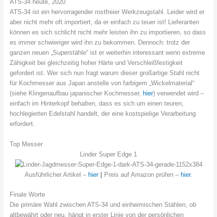
ATS-34 heute, 2020
ATS-34 ist ein hervorragender rostfreier Werkzeugstahl. Leider wird er
aber nicht mehr oft importiert, da er einfach zu teuer ist! Lieferanten
können es sich schlicht nicht mehr leisten ihn zu importieren, so dass
es immer schwieriger wird ihn zu bekommen. Dennoch: trotz der
ganzen neuen „Superstähle“ ist er weiterhin interessant wenn extreme
Zähigkeit bei gleichzeitig hoher Härte und Verschleißfestigkeit
gefordert ist. Wer sich nun fragt warum dieser großartige Stahl nicht
für Kochmesser aus Japan anstelle von farbigem „Wickelmaterial“
(siehe Klingenaufbau japanischer Kochmesser,
hier
) verwendet wird –
einfach im Hinterkopf behalten, dass es sich um einen teuren,
hochlegierten Edelstahl handelt, der eine kostspielige Verarbeitung
erfordert.
Top Messer
Linder Super Edge 1
Ausführlicher Artikel –
hier
|
Preis auf Amazon prüfen –
hier
.
Finale Worte
Die primäre Wahl zwischen ATS-34 und einheimischen Stählen, ob
altbewährt oder neu, hängt in erster Linie von der persönlichen