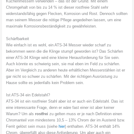
Küchenmessern verwenden – das ist der Grund. Mit einem
Chromgehalt von bis zu 14 % ist dieser rostfreie Stahl sehr
widerstandsfähig gegen Flecken, Korrosion und Rost. Dennoch sollten
man seinem Messer die nötige Pflege angedeihen lassen, um eine
maximale Korrosionsbeständigkeit zu gewährleisten.
Schärfbarkeit
Wie einfach ist es wohl, ein ATS-34 Messer wieder scharf zu
bekommen wenn die die Klinge stumpf geworden ist? Das Schärfen
einer ATS-34 Klinge wird eine kleine Herausforderung für Sie sein.
Auch könnte es schwierig sein, sie mal eben im Feld zu schärfen.
Aber im Vergleich zu anderen heute erhältlichen Messerstählen ist er
gar nicht so schwer zu schärfen. Mit der richtigen Ausrüstung zu
Hause sollte es jedenfalls kein Problem sein.
Ist ATS-34 ein Edelstahl?
ATS-34 ist ein rostfreier Stahl aber ist er auch ein Edelstahl. Das ist
eine interessante Frage, denn er wäre fast einer ist aber keiner
Warum? Um als
rostfrei
zu gelten muss er je nach Definition einen
Chromanteil von mindestens 10,5 – 13% Chrom der im Austenit bzw.
Ferrit gelöst sein muss (siehe
hier
) enthalten. ATS-34 enthält 14%
Chrom, übererfüllt also diese Anforderung. Um aber auch ein