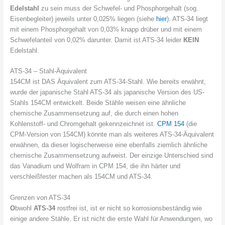
Edelstahl
zu sein muss der Schwefel- und Phosphorgehalt (sog.
Eisenbegleiter) jeweils unter 0,025% liegen (siehe
hier
). ATS-34 liegt
mit einem Phosphorgehalt von 0,03% knapp drüber und mit einem
Schwefelanteil von 0,02% darunter. Damit ist ATS-34 leider
KEIN
Edelstahl.
ATS-34 – Stahl-Äquivalent
154CM ist DAS Äquivalent zum ATS-34-Stahl. Wie bereits erwähnt,
wurde der japanische Stahl ATS-34 als japanische Version des US-
Stahls 154CM entwickelt. Beide Stähle weisen eine ähnliche
chemische Zusammensetzung auf, die durch einen hohen
Kohlenstoff- und Chromgehalt gekennzeichnet ist.
CPM 154
(die
CPM-Version von 154CM) könnte man als weiteres ATS-34-Äquivalent
erwähnen, da dieser logischerweise eine ebenfalls ziemlich ähnliche
chemische Zusammensetzung aufweist. Der einzige Unterschied sind
das Vanadium und Wolfram in CPM 154, die ihn härter und
verschleißfester machen als 154CM und ATS-34.
Grenzen von ATS-34
O
bwohl
ATS-34
rostfrei ist, ist er nicht so korrosionsbeständig wie
einige andere Stähle. Er ist nicht die erste Wahl für Anwendungen, wo