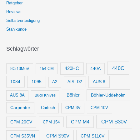
Ratgeber
Reviews
Selbstverteidigung
Stahlkunde
Schlagwörter
440C
420HC
8Cr13MoV
154 CM
440A
1084
1095
AUS 8
AISI D2
A2
Böhler
Böhler-Uddeholm
AUS 8A
Buck Knives
Carpenter
Cartech
CPM 3V
CPM 10V
CPM S30V
CPM M4
CPM 20CV
CPM 154
CPM S35VN
CPM S90V
CPM S110V