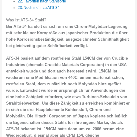
Favoriten nach Stahlsorte
Noch mehr zu ATS-34
Was ist ATS-34 Stahl?
Bei ATS-34 handelt es sich um eine Chrom-Molybdän-Legierung
mit sehr kleiner Korngröße aus japanischer Produktion die über
hohe Korrosionsbeständigkeit, ausgezeichneter Schnitthaltigkeit
bei gleichzeitig guter Schärfbarkeit verfügt.
ATS-34 basiert auf dem rostfreiem Stahl 154CM der von Crucible
Industries (ehemals Crucible Materials Corporation) in den USA
entwickelt wurde und dort auch hergestellt wird. 154CM ist
wiederum eine Modifikation von 440C, einem martensitischen,
rostfreien Stahl, dem zusätzlich noch Molybdän hinzugefügt
wurde. Entwickelt wurde er ursprünglich für Anwendungen die
eine hohe Zähigkeit erfordern, wie etwa Turbinen-Schaufeln von
Strahltriebwerken. Um diese Zähigkeit zu erreichen kombiniert er
in sich die drei Hauptelemente Kohlenstoff, Chrom und
Molybdän. Die Hitachi Corporation of Japan kopierte schließlich
die Eigenschaften dieses Stahls für ihre eigene Marke, die als
ATS-34 bekannt ist. 154CM hatte dann um ca. 2006 herum eine
Wiedergeburt, diesmal aber als CPM 154, gleiche