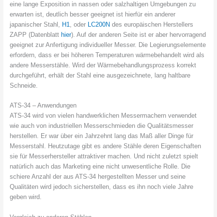
eine lange Exposition in nassen oder salzhaltigen Umgebungen zu
erwarten ist, deutlich besser geeignet ist hierfür ein anderer
japanischer Stahl,
H1
, oder
LC200N
des europäischen Herstellers
ZAPP (Datenblatt
hier
). Auf der anderen Seite ist er aber hervorragend
geeignet zur Anfertigung individueller Messer. Die Legierungselemente
erfordern, dass er bei höheren Temperaturen wärmebehandelt wird als
andere Messerstähle. Wird der Wärmebehandlungsprozess korrekt
durchgeführt, erhält der Stahl eine ausgezeichnete, lang haltbare
Schneide.
ATS-34 – Anwendungen
ATS-34 wird von vielen handwerklichen Messermachern verwendet
wie auch von industriellen Messerschmieden die Qualitätsmesser
herstellen. Er war über ein Jahrzehnt lang das Maß aller Dinge für
Messerstahl. Heutzutage gibt es andere Stähle deren Eigenschaften
sie für Messerhersteller attraktiver machen. Und nicht zuletzt spielt
natürlich auch das Marketing eine nicht unwesentliche Rolle. Die
schiere Anzahl der aus ATS-34 hergestellten Messer und seine
Qualitäten wird jedoch sicherstellen, dass es ihn noch viele Jahre
geben wird.