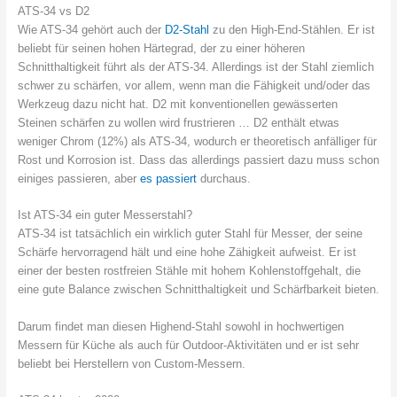
ATS-34 vs D2
Wie ATS-34 gehört auch der
D2-Stahl
zu den High-End-Stählen. Er ist
beliebt für seinen hohen Härtegrad, der zu einer höheren
Schnitthaltigkeit führt als der ATS-34. Allerdings ist der Stahl ziemlich
schwer zu schärfen, vor allem, wenn man die Fähigkeit und/oder das
Werkzeug dazu nicht hat. D2 mit konventionellen gewässerten
Steinen schärfen zu wollen wird frustrieren … D2 enthält etwas
weniger Chrom (12%) als ATS-34, wodurch er theoretisch anfälliger für
Rost und Korrosion ist. Dass das allerdings passiert dazu muss schon
einiges passieren, aber
es passiert
durchaus.
Ist ATS-34 ein guter Messerstahl?
ATS-34 ist tatsächlich ein wirklich guter Stahl für Messer, der seine
Schärfe hervorragend hält und eine hohe Zähigkeit aufweist. Er ist
einer der besten rostfreien Stähle mit hohem Kohlenstoffgehalt, die
eine gute Balance zwischen Schnitthaltigkeit und Schärfbarkeit bieten.
Darum findet man diesen Highend-Stahl sowohl in hochwertigen
Messern für Küche als auch für Outdoor-Aktivitäten und er ist sehr
beliebt bei Herstellern von Custom-Messern.