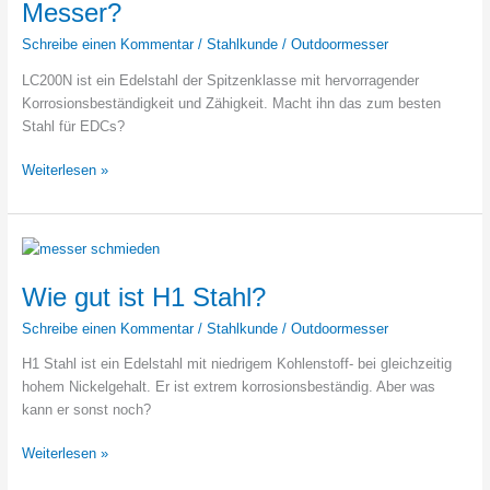
Messer?
Schreibe einen Kommentar
/
Stahlkunde
/
Outdoormesser
LC200N ist ein Edelstahl der Spitzenklasse mit hervorragender
Korrosionsbeständigkeit und Zähigkeit. Macht ihn das zum besten
Stahl für EDCs?
LC200N
Weiterlesen »
–
Bester
Stahl
für
EDC-
Wie gut ist H1 Stahl?
Messer?
Schreibe einen Kommentar
/
Stahlkunde
/
Outdoormesser
H1 Stahl ist ein Edelstahl mit niedrigem Kohlenstoff- bei gleichzeitig
hohem Nickelgehalt. Er ist extrem korrosionsbeständig. Aber was
kann er sonst noch?
Wie
Weiterlesen »
gut