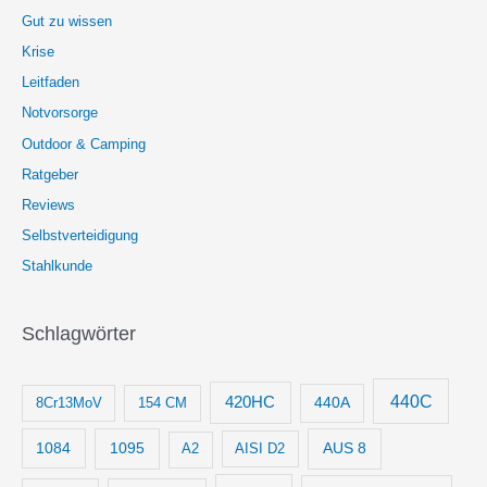
Gut zu wissen
Krise
Leitfaden
Notvorsorge
Outdoor & Camping
Ratgeber
Reviews
Selbstverteidigung
Stahlkunde
Schlagwörter
440C
420HC
8Cr13MoV
154 CM
440A
1084
1095
AUS 8
AISI D2
A2