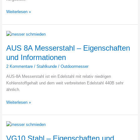
Wie
Weiterlesen »
gut
ist
CPM
S110V
Stahl?
AUS 8A Messerstahl – Eigenschaften
und Informationen
2 Kommentare
/
Stahlkunde
/
Outdoormesser
AUS-8A Messerstahl ist ein Edelstahl mit relativ niedrigen
Kohlenstoffgehalt und dem weit verbreiteten Edelstahl 440B sehr
ähnlich.
AUS
Weiterlesen »
8A
Messerstahl
–
Eigenschaften
und
VG10 Stahl – Eigenschaften und