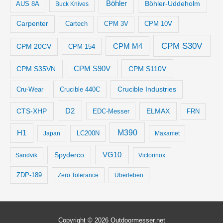
Böhler
Böhler-Uddeholm
AUS 8A
Buck Knives
Carpenter
Cartech
CPM 3V
CPM 10V
CPM S30V
CPM M4
CPM 20CV
CPM 154
CPM S35VN
CPM S90V
CPM S110V
Crucible Industries
Cru-Wear
Crucible 440C
D2
CTS-XHP
ELMAX
EDC-Messer
FRN
M390
H1
LC200N
Japan
Maxamet
VG10
Spyderco
Sandvik
Victorinox
ZDP-189
Zero Tolerance
Überleben
Copyright © 2026
Outdoormesser.net