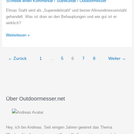
Schreibe einen Kommentar
/
Stahlkunde
/
Outdoormesser
kann
Elmax Stahl wird als „Superedelstahl“ und bester Allroundmesserstahl
er?
gehandelt. Was ist dran an den Behauptungen und wie gut ist er
wirklich?
ELMAX
Weiterlesen »
Stahl
–
wie
←
Zurück
1
…
5
6
7
8
Weiter
→
gut
ist
er
und
was
kann
er?
Über Outdoormesser.net
Hey, ich bin Andreas. Seit einigen Jahren gewinnt das Thema