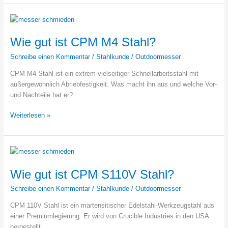
ist
H1
Stahl?
Wie gut ist CPM M4 Stahl?
Schreibe einen Kommentar
/
Stahlkunde
/
Outdoormesser
CPM M4 Stahl ist ein extrem vielseitiger Schnellarbeitsstahl mit
außergewöhnlich Abriebfestigkeit. Was macht ihn aus und welche Vor-
und Nachteile hat er?
Wie
Weiterlesen »
gut
ist
CPM
M4
Stahl?
Wie gut ist CPM S110V Stahl?
Schreibe einen Kommentar
/
Stahlkunde
/
Outdoormesser
CPM 110V Stahl ist ein martensitischer Edelstahl-Werkzeugstahl aus
einer Premiumlegierung. Er wird von Crucible Industries in den USA
hergestellt.