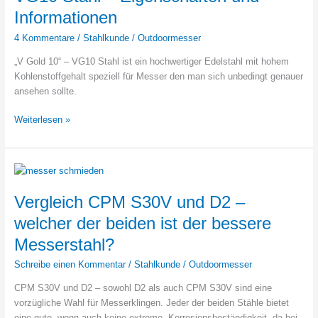
Informationen
Informationen
4 Kommentare
/
Stahlkunde
/
Outdoormesser
„V Gold 10“ – VG10 Stahl ist ein hochwertiger Edelstahl mit hohem
Kohlenstoffgehalt speziell für Messer den man sich unbedingt genauer
ansehen sollte.
VG10
Weiterlesen »
Stahl
–
Eigenschaften
und
Informationen
Vergleich CPM S30V und D2 –
welcher der beiden ist der bessere
Messerstahl?
Schreibe einen Kommentar
/
Stahlkunde
/
Outdoormesser
CPM S30V und D2 – sowohl D2 als auch CPM S30V sind eine
vorzügliche Wahl für Messerklingen. Jeder der beiden Stähle bietet
eine gute, wenn auch keine extreme, Korrosionsbeständigkeit, da bei