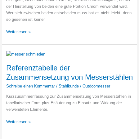
der Herstellung von beiden eine gute Portion Chrom verwendet wird.
Wer sich zwischen beiden entscheiden muss hat es nicht leicht, denn
so gesehen ist keiner
Vergleich
Weiterlesen »
CPM
S30V
und
D2
–
Referenztabelle der
welcher
Zusammensetzung von Messerstählen
der
beiden
Schreibe einen Kommentar
/
Stahlkunde
/
Outdoormesser
ist
Kurzzusammenfassung zur Zusammensetzung von Messerstählen in
der
tabellarischer Form plus Erläuterung zu Einsatz und Wirkung der
bessere
verwendeten Elemente.
Messerstahl?
Referenztabelle
Weiterlesen »
der
Zusammensetzung