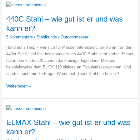
von
Messerstählen
440C Stahl – wie gut ist er und was
kann er?
5 Kommentare
/
Stahlkunde
/
Outdoormesser
Hand auf’s Herz – wer sich für Messer interessiert, der kommt an der
440er Serie, und hier insbesondere am 440C Stahl nicht vorbei. Dieser
hat in den letzten 20 Jahren dank einiger legendärer Messer,
beispielsweise dem BUCK 110 einiges an Popularität gewonnen. Und
da stellt sich mir die Frage: Warum ist dieser Stahl so beliebt?
440C
Weiterlesen »
Stahl
–
wie
gut
ist
ELMAX Stahl – wie gut ist er und was
er
kann er?
und
was