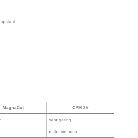
eugstahl
MagnaCut
CPM 3V
h
sehr gering
mittel bis hoch