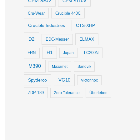
CPM S90V
CPM S110V
Cru-Wear
Crucible 440C
Crucible Industries
CTS-XHP
D2
ELMAX
EDC-Messer
H1
LC200N
FRN
Japan
M390
Maxamet
Sandvik
VG10
Spyderco
Victorinox
ZDP-189
Zero Tolerance
Überleben