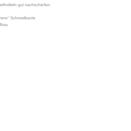
eifmitteln gut nachschärfen.
chere“ Schneidkante
fbau