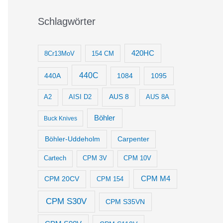
Schlagwörter
420HC
8Cr13MoV
154 CM
440C
1084
1095
440A
AUS 8
AISI D2
A2
AUS 8A
Böhler
Buck Knives
Böhler-Uddeholm
Carpenter
Cartech
CPM 3V
CPM 10V
CPM M4
CPM 20CV
CPM 154
CPM S30V
CPM S35VN