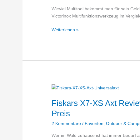
Wieviel Multitool bekommt man für sein Gel
Victorinox Multifunktionswerkzeug im Verglei
Vergleich
Weiterlesen »
Victorinox
Multifunktionswerkzeug
–
bei
welchem
Swisstool
gibt’s
den
größten
Fiskars X7-XS Axt Revie
Gegenwert?
Preis
2 Kommentare
/
Favoriten
,
Outdoor & Camp
Wer im Wald zuhause ist hat immer Bedarf an