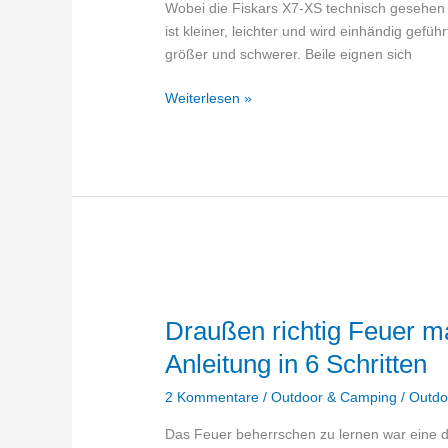
Wobei die Fiskars X7-XS technisch gesehen ja
ist kleiner, leichter und wird einhändig gefü
größer und schwerer. Beile eignen sich
Fiskars
Weiterlesen »
X7-
XS
Axt
Review
–
Allzweckbeil
zum
kleinen
Preis
Draußen richtig Feuer m
Anleitung in 6 Schritten
2 Kommentare
/
Outdoor & Camping
/
Outdo
Das Feuer beherrschen zu lernen war eine d