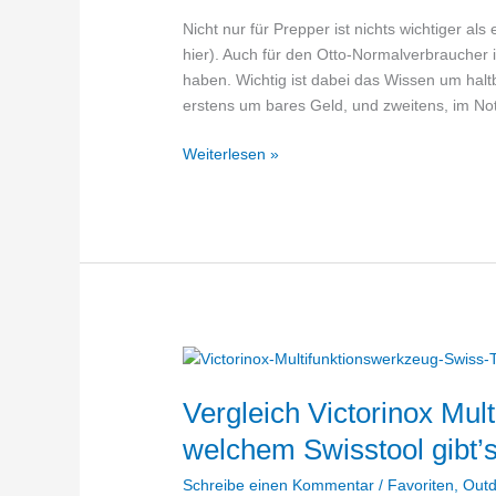
Nicht nur für Prepper ist nichts wichtiger a
hier). Auch für den Otto-Normalverbraucher 
haben. Wichtig ist dabei das Wissen um halt
erstens um bares Geld, und zweitens, im Not
15+
Weiterlesen »
extrem
lange
haltbare
Lebensmittel
ohne
Kühlung
(Ratgeber
&
Vorratsliste)
Vergleich Victorinox Mul
welchem Swisstool gibt’
Schreibe einen Kommentar
/
Favoriten
,
Out