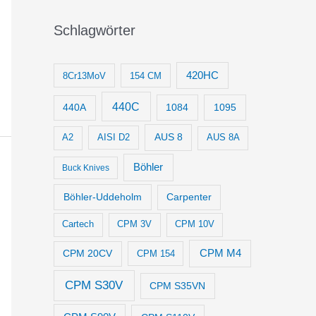
Schlagwörter
420HC
8Cr13MoV
154 CM
440C
1084
1095
440A
AUS 8
AISI D2
A2
AUS 8A
Böhler
Buck Knives
Böhler-Uddeholm
Carpenter
Cartech
CPM 3V
CPM 10V
CPM M4
CPM 20CV
CPM 154
CPM S30V
CPM S35VN