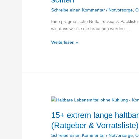
Schreibe einen Kommentar
/
Notvorsorge
,
O
Eine pragmatische Notfallrucksack-Packliste 
wir, dass wir sie nie brauchen werden …
Notfallrucksack-
Weiterlesen »
Packliste
–
75+
Dinge
die
drin
sein
sollten
15+ extrem lange haltba
(Ratgeber & Vorratsliste)
Schreibe einen Kommentar
/
Notvorsorge
,
O