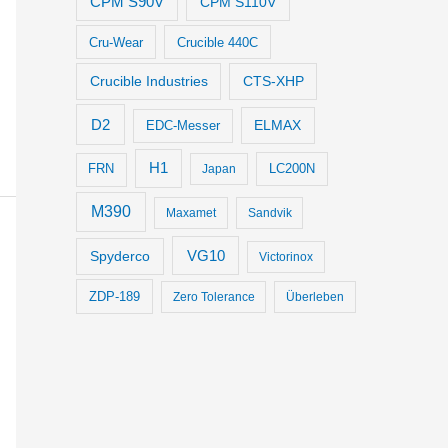
CPM S90V
CPM S110V
Cru-Wear
Crucible 440C
Crucible Industries
CTS-XHP
D2
ELMAX
EDC-Messer
H1
LC200N
FRN
Japan
M390
Maxamet
Sandvik
VG10
Spyderco
Victorinox
ZDP-189
Zero Tolerance
Überleben