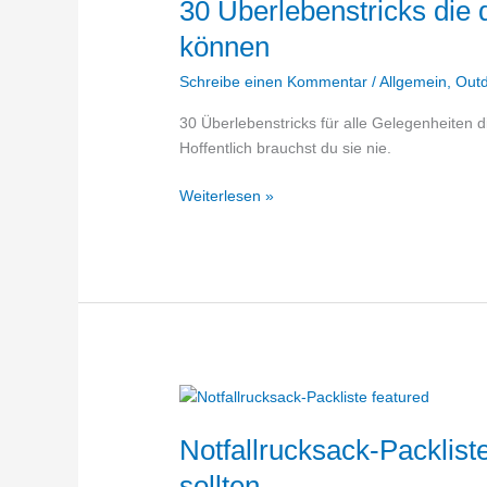
30 Überlebenstricks die 
können
Schreibe einen Kommentar
/
Allgemein
,
Out
30 Überlebenstricks für alle Gelegenheiten 
Hoffentlich brauchst du sie nie.
30
Weiterlesen »
Überlebenstricks
die
dir
und
anderen
das
Leben
retten
können
Notfallrucksack-Packlist
sollten