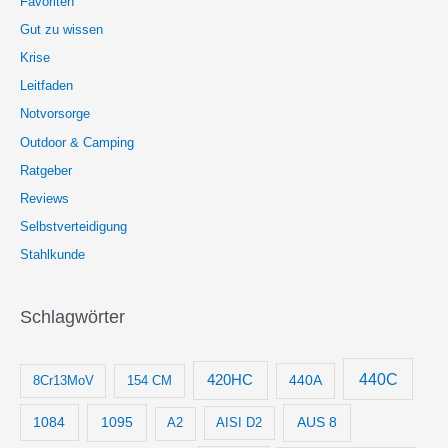
Favoriten
Gut zu wissen
Krise
Leitfaden
Notvorsorge
Outdoor & Camping
Ratgeber
Reviews
Selbstverteidigung
Stahlkunde
Schlagwörter
440C
420HC
8Cr13MoV
154 CM
440A
1084
1095
AUS 8
AISI D2
A2