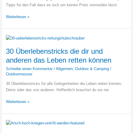
Tipps für den Fall dass es sich um keinen Preis vermeiden lässt.
Sich
Weiterlesen »
gegen
mehrere
Angreifer
wehren
30 Überlebenstricks die dir und
anderen das Leben retten können
Schreibe einen Kommentar
/
Allgemein
,
Outdoor & Camping
/
Outdoormesser
30 Überlebenstricks für alle Gelegenheiten die Leben retten können.
Deins oder das von anderen. Hoffentlich brauchst du sie nie.
30
Weiterlesen »
Überlebenstricks
die
dir
und
anderen