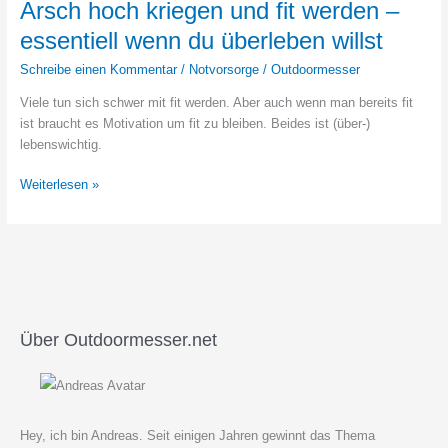
Arsch hoch kriegen und fit werden –
das
essentiell wenn du überleben willst
Leben
retten
Schreibe einen Kommentar
/
Notvorsorge
/
Outdoormesser
können
Viele tun sich schwer mit fit werden. Aber auch wenn man bereits fit
ist braucht es Motivation um fit zu bleiben. Beides ist (über-)
lebenswichtig.
Arsch
Weiterlesen »
hoch
kriegen
und
fit
werden
–
essentiell
Über Outdoormesser.net
wenn
du
überleben
willst
Hey, ich bin Andreas. Seit einigen Jahren gewinnt das Thema