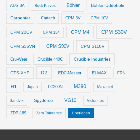
Böhler
Böhler-Uddeholm
AUS 8A
Buck Knives
Carpenter
Cartech
CPM 3V
CPM 10V
CPM S30V
CPM M4
CPM 20CV
CPM 154
CPM S35VN
CPM S90V
CPM S110V
Crucible Industries
Cru-Wear
Crucible 440C
D2
CTS-XHP
ELMAX
EDC-Messer
FRN
M390
H1
LC200N
Japan
Maxamet
VG10
Spyderco
Sandvik
Victorinox
ZDP-189
Zero Tolerance
Überleben