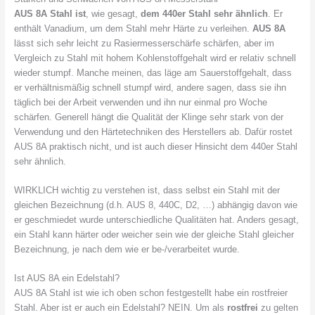
AUS 8A Stahl ist
, wie gesagt,
dem 440er Stahl sehr ähnlich
. Er
enthält Vanadium, um dem Stahl mehr Härte zu verleihen.
AUS 8A
lässt sich sehr leicht zu Rasiermesserschärfe schärfen, aber im
Vergleich zu Stahl mit hohem Kohlenstoffgehalt wird er relativ schnell
wieder stumpf. Manche meinen, das läge am Sauerstoffgehalt, dass
er verhältnismäßig schnell stumpf wird, andere sagen, dass sie ihn
täglich bei der Arbeit verwenden und ihn nur einmal pro Woche
schärfen. Generell hängt die Qualität der Klinge sehr stark von der
Verwendung und den Härtetechniken des Herstellers ab. Dafür rostet
AUS 8A praktisch nicht, und ist auch dieser Hinsicht dem 440er Stahl
sehr ähnlich.
WIRKLICH wichtig zu verstehen ist, dass selbst ein Stahl mit der
gleichen Bezeichnung (d.h. AUS 8, 440C, D2, …) abhängig davon wie
er geschmiedet wurde unterschiedliche Qualitäten hat. Anders gesagt,
ein Stahl kann härter oder weicher sein wie der gleiche Stahl gleicher
Bezeichnung, je nach dem wie er be-/verarbeitet wurde.
Ist AUS 8A ein Edelstahl?
AUS 8A Stahl ist wie ich oben schon festgestellt habe ein rostfreier
Stahl. Aber ist er auch ein Edelstahl? NEIN. Um als
rostfrei
zu gelten