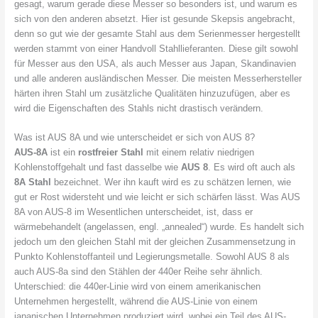
gesagt, warum gerade diese Messer so besonders ist, und warum es
sich von den anderen absetzt. Hier ist gesunde Skepsis angebracht,
denn so gut wie der gesamte Stahl aus dem Serienmesser hergestellt
werden stammt von einer Handvoll Stahllieferanten. Diese gilt sowohl
für Messer aus den USA, als auch Messer aus Japan, Skandinavien
und alle anderen ausländischen Messer. Die meisten Messerhersteller
härten ihren Stahl um zusätzliche Qualitäten hinzuzufügen, aber es
wird die Eigenschaften des Stahls nicht drastisch verändern.
Was ist AUS 8A und wie unterscheidet er sich von AUS 8?
AUS-8A
ist ein
rostfreier Stahl
mit einem relativ niedrigen
Kohlenstoffgehalt und fast dasselbe wie
AUS 8
. Es wird oft auch als
8A Stahl
bezeichnet. Wer ihn kauft wird es zu schätzen lernen, wie
gut er Rost widersteht und wie leicht er sich schärfen lässt. Was AUS
8A von AUS-8 im Wesentlichen unterscheidet, ist, dass er
wärmebehandelt (angelassen, engl. „annealed“) wurde. Es handelt sich
jedoch um den gleichen Stahl mit der gleichen Zusammensetzung in
Punkto Kohlenstoffanteil und Legierungsmetalle. Sowohl AUS 8 als
auch AUS-8a sind den Stählen der 440er Reihe sehr ähnlich.
Unterschied: die 440er-Linie wird von einem amerikanischen
Unternehmen hergestellt, während die AUS-Linie von einem
japanischen Unternehmen produziert wird, wobei ein Teil des AUS-