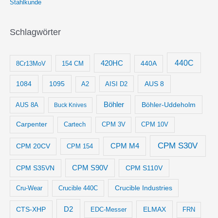
Stahlkunde
Schlagwörter
440C
420HC
8Cr13MoV
154 CM
440A
1084
1095
AUS 8
AISI D2
A2
Böhler
Böhler-Uddeholm
AUS 8A
Buck Knives
Carpenter
Cartech
CPM 3V
CPM 10V
CPM S30V
CPM M4
CPM 20CV
CPM 154
CPM S35VN
CPM S90V
CPM S110V
Crucible Industries
Cru-Wear
Crucible 440C
D2
CTS-XHP
ELMAX
EDC-Messer
FRN