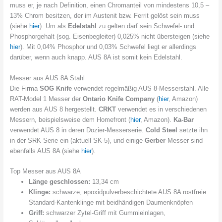
muss er, je nach Definition, einen Chromanteil von mindestens 10,5 –
13% Chrom besitzen, der im Austenit bzw. Ferrit gelöst sein muss
(siehe
hier
). Um als
Edelstahl
zu gelten darf sein Schwefel- und
Phosphorgehalt (sog. Eisenbegleiter) 0,025% nicht übersteigen (siehe
hier
). Mit 0,04% Phosphor und 0,03% Schwefel liegt er allerdings
darüber, wenn auch knapp. AUS 8A ist somit kein Edelstahl.
Messer aus AUS 8A Stahl
Die Firma
SOG Knife
verwendet regelmäßig AUS 8-Messerstahl. Alle
RAT-Model 1 Messer der
Ontario Knife Company
(
hier
, Amazon)
werden aus AUS 8 hergestellt.
CRKT
verwendet es in verschiedenen
Messern, beispielsweise dem Homefront (
hier
, Amazon).
Ka-Bar
verwendet AUS 8 in deren Dozier-Messerserie.
Cold Steel
setzte ihn
in der SRK-Serie ein (aktuell SK-5), und einige
Gerber
-Messer sind
ebenfalls AUS 8A (siehe
hier
).
Top Messer aus AUS 8A
Länge geschlossen:
13,34 cm
Klinge:
schwarze, epoxidpulverbeschichtete AUS 8A rostfreie
Standard-Kantenklinge mit beidhändigen Daumenknöpfen
Griff:
schwarzer Zytel-Griff mit Gummieinlagen,