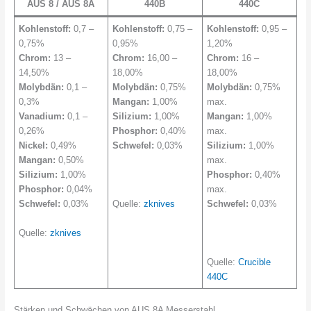
AUS 8 / AUS 8A
440B
440C
Kohlenstoff:
0,7 –
Kohlenstoff:
0,75 –
Kohlenstoff:
0,95 –
0,75%
0,95%
1,20%
Chrom:
13 –
Chrom:
16,00 –
Chrom:
16 –
14,50%
18,00%
18,00%
Molybdän:
0,1 –
Molybdän:
0,75%
Molybdän:
0,75%
0,3%
Mangan:
1,00%
max.
Vanadium:
0,1 –
Silizium:
1,00%
Mangan:
1,00%
0,26%
Phosphor:
0,40%
max.
Nickel:
0,49%
Schwefel:
0,03%
Silizium:
1,00%
Mangan:
0,50%
max.
Silizium:
1,00%
Phosphor:
0,40%
Phosphor:
0,04%
max.
Schwefel:
0,03%
Quelle:
zknives
Schwefel:
0,03%
Quelle:
zknives
Quelle:
Crucible
440C
Stärken und Schwächen von AUS 8A Messerstahl