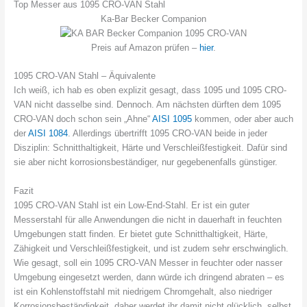
Top Messer aus 1095 CRO-VAN Stahl
Ka-Bar Becker Companion
Preis auf Amazon prüfen –
hier
.
1095 CRO-VAN Stahl – Äquivalente
Ich weiß, ich hab es oben explizit gesagt, dass 1095 und 1095 CRO-
VAN nicht dasselbe sind. Dennoch. Am nächsten dürften dem 1095
CRO-VAN doch schon sein „Ahne“
AISI 1095
kommen, oder aber auch
der
AISI 1084
. Allerdings übertrifft 1095 CRO-VAN beide in jeder
Disziplin: Schnitthaltigkeit, Härte und Verschleißfestigkeit. Dafür sind
sie aber nicht korrosionsbeständiger, nur gegebenenfalls günstiger.
Fazit
1095 CRO-VAN Stahl ist ein Low-End-Stahl. Er ist ein guter
Messerstahl für alle Anwendungen die nicht in dauerhaft in feuchten
Umgebungen statt finden. Er bietet gute Schnitthaltigkeit, Härte,
Zähigkeit und Verschleißfestigkeit, und ist zudem sehr erschwinglich.
Wie gesagt, soll ein 1095 CRO-VAN Messer in feuchter oder nasser
Umgebung eingesetzt werden, dann würde ich dringend abraten – es
ist ein Kohlenstoffstahl mit niedrigem Chromgehalt, also niedriger
Korrosionsbeständigkeit, daher werdet ihr damit nicht glücklich, selbst