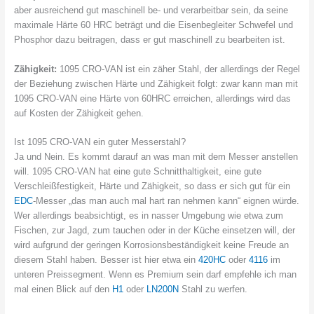
aber ausreichend gut maschinell be- und verarbeitbar sein, da seine
maximale Härte 60 HRC beträgt und die Eisenbegleiter Schwefel und
Phosphor dazu beitragen, dass er gut maschinell zu bearbeiten ist.
Zähigkeit:
1095 CRO-VAN ist ein zäher Stahl, der allerdings der Regel
der Beziehung zwischen Härte und Zähigkeit folgt: zwar kann man mit
1095 CRO-VAN eine Härte von 60HRC erreichen, allerdings wird das
auf Kosten der Zähigkeit gehen.
Ist 1095 CRO-VAN ein guter Messerstahl?
Ja und Nein. Es kommt darauf an was man mit dem Messer anstellen
will. 1095 CRO-VAN hat eine gute Schnitthaltigkeit, eine gute
Verschleißfestigkeit, Härte und Zähigkeit, so dass er sich gut für ein
EDC
-Messer „das man auch mal hart ran nehmen kann“ eignen würde.
Wer allerdings beabsichtigt, es in nasser Umgebung wie etwa zum
Fischen, zur Jagd, zum tauchen oder in der Küche einsetzen will, der
wird aufgrund der geringen Korrosionsbeständigkeit keine Freude an
diesem Stahl haben. Besser ist hier etwa ein
420HC
oder
4116
im
unteren Preissegment. Wenn es Premium sein darf empfehle ich man
mal einen Blick auf den
H1
oder
LN200N
Stahl zu werfen.