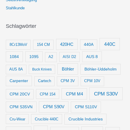
Stahlkunde
Schlagwörter
440C
420HC
8Cr13MoV
154 CM
440A
1084
1095
AUS 8
AISI D2
A2
Böhler
Böhler-Uddeholm
AUS 8A
Buck Knives
Carpenter
Cartech
CPM 3V
CPM 10V
CPM S30V
CPM M4
CPM 20CV
CPM 154
CPM S35VN
CPM S90V
CPM S110V
Crucible Industries
Cru-Wear
Crucible 440C