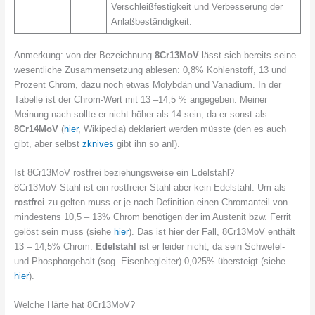
Verschleißfestigkeit und Verbesserung der
Anlaßbeständigkeit.
Anmerkung: von der Bezeichnung
8Cr13MoV
lässt sich bereits seine
wesentliche Zusammensetzung ablesen: 0,8% Kohlenstoff, 13 und
Prozent Chrom, dazu noch etwas Molybdän und Vanadium. In der
Tabelle ist der Chrom-Wert mit 13 –14,5 % angegeben. Meiner
Meinung nach sollte er nicht höher als 14 sein, da er sonst als
8Cr14MoV
(
hier
, Wikipedia) deklariert werden müsste (den es auch
gibt, aber selbst
zknives
gibt ihn so an!).
Ist 8Cr13MoV rostfrei beziehungsweise ein Edelstahl?
8Cr13MoV Stahl ist ein rostfreier Stahl aber kein Edelstahl. Um als
rostfrei
zu gelten muss er je nach Definition einen Chromanteil von
mindestens 10,5 – 13% Chrom benötigen der im Austenit bzw. Ferrit
gelöst sein muss (siehe
hier
). Das ist hier der Fall, 8Cr13MoV enthält
13 – 14,5% Chrom.
Edelstahl
ist er leider nicht, da sein Schwefel-
und Phosphorgehalt (sog. Eisenbegleiter) 0,025% übersteigt (siehe
hier
).
Welche Härte hat 8Cr13MoV?