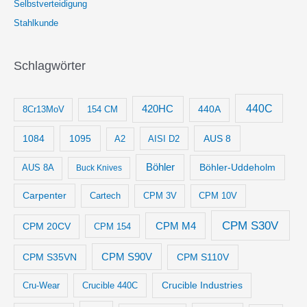
Selbstverteidigung
Stahlkunde
Schlagwörter
440C
420HC
8Cr13MoV
154 CM
440A
1084
1095
AUS 8
AISI D2
A2
Böhler
Böhler-Uddeholm
AUS 8A
Buck Knives
Carpenter
Cartech
CPM 3V
CPM 10V
CPM S30V
CPM M4
CPM 20CV
CPM 154
CPM S35VN
CPM S90V
CPM S110V
Crucible Industries
Cru-Wear
Crucible 440C