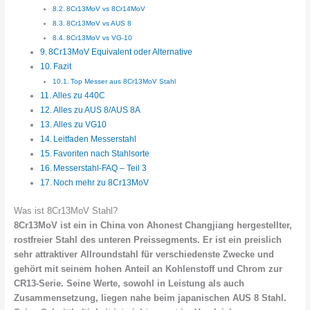
8Cr13MoV vs 8Cr14MoV
8Cr13MoV vs AUS 8
8Cr13MoV vs VG-10
8Cr13MoV Equivalent oder Alternative
Fazit
Top Messer aus 8Cr13MoV Stahl
Alles zu 440C
Alles zu AUS 8/AUS 8A
Alles zu VG10
Leitfaden Messerstahl
Favoriten nach Stahlsorte
Messerstahl-FAQ – Teil 3
Noch mehr zu 8Cr13MoV
Was ist 8Cr13MoV Stahl?
8Cr13MoV ist ein in China von Ahonest Changjiang hergestellter,
rostfreier Stahl des unteren Preissegments. Er ist ein preislich
sehr attraktiver Allroundstahl für verschiedenste Zwecke und
gehört mit seinem hohen Anteil an Kohlenstoff und Chrom zur
CR13-Serie. Seine Werte, sowohl in Leistung als auch
Zusammensetzung, liegen nahe beim japanischen AUS 8 Stahl.