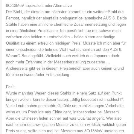
8Cr13MoV Equivalent oder Alternative
Der Stahl, der diesem am nächsten kommt ist ein weiterer Stahl aus
Fernost, nämlich der ebenfalls preisgünstige japanische AUS 8. Beide
Stähle haben eine ähnliche chemische Zusammensetzung und liegen
in einer ähnlichen Preisklasse. Ich persönlich tue mir schwer mich
zwischen den beiden zu entscheiden – beide bieten anständige
Qualität zu einem erfreulich niedrigen Preis. Müsste ich mich aber für
einen entscheiden die fiele die Wahl wahrscheinlich auf den AUS 8.
Warum? Bauchgefühl. Vielleicht auch weil ich den Japanern doch
noch mehr Erfahrung in der Messerherstellung zugestehe …
Andererseits gibt es in diesem Preisbereich aber auch keinen Grund
für eine entweder/oder Entscheidung.
Fazit
Würde man das Wesen dieses Stahls in einem Satz auf den Punkt
bringen wollen, könnte dieser lauten: „Billig bedeutet nicht schlecht“.
Viele Leute haben gemischte Gefühle um nicht zu sagen Vorbehalte,
wenn es um Produkte aus China geht, insbesondere bei Messern.
Aber die Chinesen holen schnell auf was Qualität angeht. Wer also
nach einem erschwinglichen Messer zu einem wirklich, wirklich guten
Preis sucht, sollte sich mal bei Messern aus 8Cr13MoV umschauen.