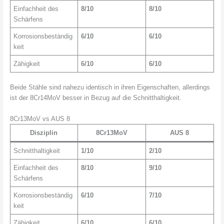
Einfachheit des
8/10
8/10
Schärfens
Korrosionsbeständig
6/10
6/10
keit
Zähigkeit
6/10
6/10
Beide Stähle sind nahezu identisch in ihren Eigenschaften, allerdings
ist der 8Cr14MoV besser in Bezug auf die Schnitthaltigkeit.
8Cr13MoV vs AUS 8
Disziplin
8Cr13MoV
AUS 8
Schnitthaltigkeit
1/10
2/10
Einfachheit des
8/10
9/10
Schärfens
Korrosionsbeständig
6/10
7/10
keit
Zähigkeit
6/10
6/10