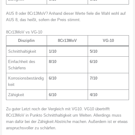
AUS 8 oder 8Cr13MoV? Anhand dieser Werte fiele die Wahl wohl auf
AUS 8, das heißt, sofern der Preis stimmt.
8Cr13MoV vs VG-10
Disziplin
8Cr13MoV
VG-10
Schnitthaltigkeit
1/10
5/10
Einfachheit des
8/10
6/10
Schärfens
Korrosionsbeständig
6/10
7/10
keit
Zähigkeit
6/10
4/10
Zu guter Letzt noch der Vergleich mit VG10. VG10 übertrifft
8Cr13MoV in Punkto Schnitthaltigkeit um Welten. Allerdings muss
man dafür bei der Zähigkeit Abstriche machen. Außerdem ist er etwas
anspruchsvoller zu schärfen.