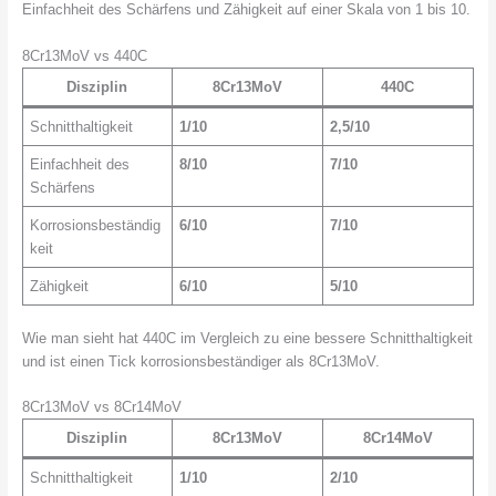
Einfachheit des Schärfens und Zähigkeit auf einer Skala von 1 bis 10.
8Cr13MoV vs 440C
Disziplin
8Cr13MoV
440C
Schnitthaltigkeit
1/10
2,5/10
Einfachheit des
8/10
7/10
Schärfens
Korrosionsbeständig
6/10
7/10
keit
Zähigkeit
6/10
5/10
Wie man sieht hat 440C im Vergleich zu eine bessere Schnitthaltigkeit
und ist einen Tick korrosionsbeständiger als 8Cr13MoV.
8Cr13MoV vs 8Cr14MoV
Disziplin
8Cr13MoV
8Cr14MoV
Schnitthaltigkeit
1/10
2/10