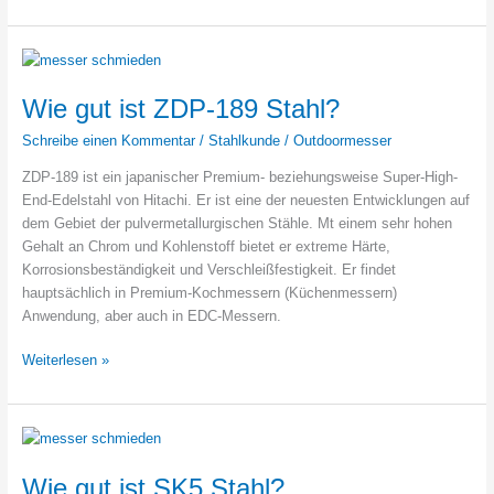
ist
X50CrMoV15
Stahl
und
wie
Wie gut ist ZDP-189 Stahl?
gut
Schreibe einen Kommentar
/
Stahlkunde
/
Outdoormesser
ist
er
ZDP-189 ist ein japanischer Premium- beziehungsweise Super-High-
als
End-Edelstahl von Hitachi. Er ist eine der neuesten Entwicklungen auf
Messerstahl?
dem Gebiet der pulvermetallurgischen Stähle. Mt einem sehr hohen
Gehalt an Chrom und Kohlenstoff bietet er extreme Härte,
Korrosionsbeständigkeit und Verschleißfestigkeit. Er findet
hauptsächlich in Premium-Kochmessern (Küchenmessern)
Anwendung, aber auch in EDC-Messern.
Wie
Weiterlesen »
gut
ist
ZDP-
189
Stahl?
Wie gut ist SK5 Stahl?