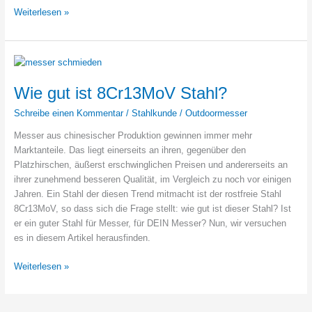
Wie
Weiterlesen »
gut
ist
14C28N
Stahl?
Wie gut ist 8Cr13MoV Stahl?
Schreibe einen Kommentar
/
Stahlkunde
/
Outdoormesser
Messer aus chinesischer Produktion gewinnen immer mehr
Marktanteile. Das liegt einerseits an ihren, gegenüber den
Platzhirschen, äußerst erschwinglichen Preisen und andererseits an
ihrer zunehmend besseren Qualität, im Vergleich zu noch vor einigen
Jahren. Ein Stahl der diesen Trend mitmacht ist der rostfreie Stahl
8Cr13MoV, so dass sich die Frage stellt: wie gut ist dieser Stahl? Ist
er ein guter Stahl für Messer, für DEIN Messer? Nun, wir versuchen
es in diesem Artikel herausfinden.
Wie
Weiterlesen »
gut
ist
8Cr13MoV