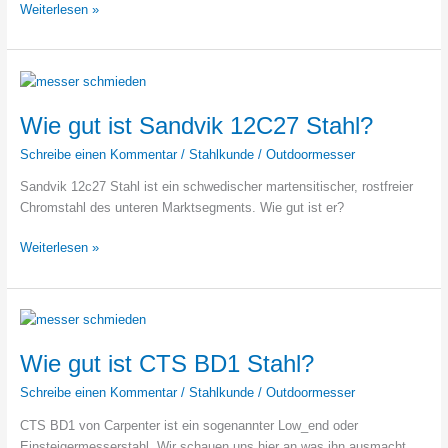
Böhler
Weiterlesen »
N690
Stahl
–
Eigenschaften
und
Wie gut ist Sandvik 12C27 Stahl?
Informationen
Schreibe einen Kommentar
/
Stahlkunde
/
Outdoormesser
Sandvik 12c27 Stahl ist ein schwedischer martensitischer, rostfreier
Chromstahl des unteren Marktsegments. Wie gut ist er?
Wie
Weiterlesen »
gut
ist
Sandvik
12C27
Stahl?
Wie gut ist CTS BD1 Stahl?
Schreibe einen Kommentar
/
Stahlkunde
/
Outdoormesser
CTS BD1 von Carpenter ist ein sogenannter Low_end oder
Einsteigermesserstahl. Wir schauen uns hier an was ihn ausmacht