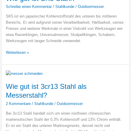
Schreibe einen Kommentar
/
Stahlkunde
/
Outdoormesser
SK5 ist ein japanischer Kohlenstoffstahl des unteren bis mittleren
Bereichs. Er wird aufgrund seiner Verarbeitbarkeit, Härtbarkeit, seines
Preises und weiterer Merkmale in einer Vielzahl von Werkzeugen wie
etwa Rasierklingen, Universalmesser, Skalpellklingen, Schabern,
Werkzeugen mit langer Schneide verwendet.
Wie
Weiterlesen »
gut
ist
SK5
Stahl?
Wie gut ist 3cr13 Stahl als
Messerstahl?
2 Kommentare
/
Stahlkunde
/
Outdoormesser
Bei 3cr13 Stahl handelt sich um einen rostfreien chinesischen
martensitischen Stahl der 0,3% Kohlenstoff und 13% Chrom enthält.
Er ist ein Stahl des unteren Marktsegments, derzeit recht viel