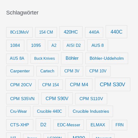
Schlagwörter
440C
420HC
8Cr13MoV
154 CM
440A
1084
1095
AUS 8
AISI D2
A2
Böhler
Böhler-Uddeholm
AUS 8A
Buck Knives
Carpenter
Cartech
CPM 3V
CPM 10V
CPM S30V
CPM M4
CPM 20CV
CPM 154
CPM S35VN
CPM S90V
CPM S110V
Crucible Industries
Cru-Wear
Crucible 440C
D2
CTS-XHP
ELMAX
EDC-Messer
FRN