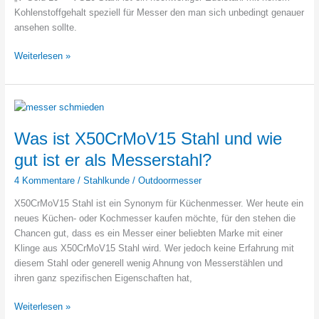
Kohlenstoffgehalt speziell für Messer den man sich unbedingt genauer
ansehen sollte.
VG10
Weiterlesen »
Stahl
–
Eigenschaften
und
Informationen
Was ist X50CrMoV15 Stahl und wie
gut ist er als Messerstahl?
4 Kommentare
/
Stahlkunde
/
Outdoormesser
X50CrMoV15 Stahl ist ein Synonym für Küchenmesser. Wer heute ein
neues Küchen- oder Kochmesser kaufen möchte, für den stehen die
Chancen gut, dass es ein Messer einer beliebten Marke mit einer
Klinge aus X50CrMoV15 Stahl wird. Wer jedoch keine Erfahrung mit
diesem Stahl oder generell wenig Ahnung von Messerstählen und
ihren ganz spezifischen Eigenschaften hat,
Was
Weiterlesen »