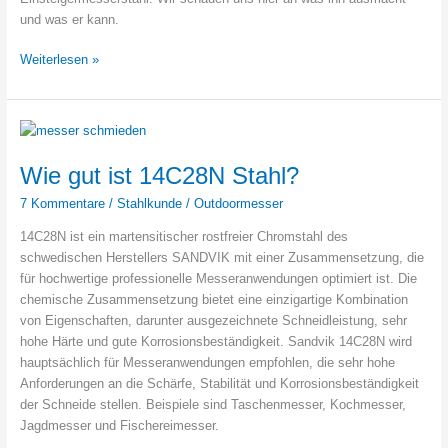
und was er kann.
Wie
Weiterlesen »
gut
ist
CTS
BD1
Stahl?
Wie gut ist 14C28N Stahl?
7 Kommentare
/
Stahlkunde
/
Outdoormesser
14C28N ist ein martensitischer rostfreier Chromstahl des
schwedischen Herstellers SANDVIK mit einer Zusammensetzung, die
für hochwertige professionelle Messeranwendungen optimiert ist. Die
chemische Zusammensetzung bietet eine einzigartige Kombination
von Eigenschaften, darunter ausgezeichnete Schneidleistung, sehr
hohe Härte und gute Korrosionsbeständigkeit. Sandvik 14C28N wird
hauptsächlich für Messeranwendungen empfohlen, die sehr hohe
Anforderungen an die Schärfe, Stabilität und Korrosionsbeständigkeit
der Schneide stellen. Beispiele sind Taschenmesser, Kochmesser,
Jagdmesser und Fischereimesser.