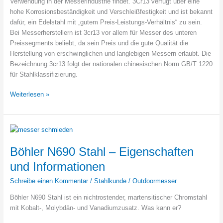
Verwendung in der Messerindustrie findet. 3Cr13 verfügt über eine
hohe Korrosionsbeständigkeit und Verschleißfestigkeit und ist bekannt
dafür, ein Edelstahl mit „gutem Preis-Leistungs-Verhältnis“ zu sein.
Bei Messerherstellern ist 3cr13 vor allem für Messer des unteren
Preissegments beliebt, da sein Preis und die gute Qualität die
Herstellung von erschwinglichen und langlebigen Messern erlaubt. Die
Bezeichnung 3cr13 folgt der nationalen chinesischen Norm GB/T 1220
für Stahlklassifizierung.
Wie
Weiterlesen »
gut
ist
3cr13
Stahl
als
Böhler N690 Stahl – Eigenschaften
Messerstahl?
und Informationen
Schreibe einen Kommentar
/
Stahlkunde
/
Outdoormesser
Böhler N690 Stahl ist ein nichtrostender, martensitischer Chromstahl
mit Kobalt-, Molybdän- und Vanadiumzusatz. Was kann er?