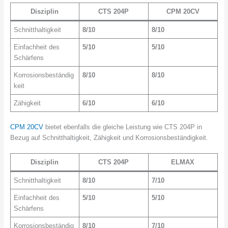
Disziplin
CTS 204P
CPM 20CV
Schnitthaltigkeit
8/10
8/10
Einfachheit des
5/10
5/10
Schärfens
Korrosionsbeständig
8/10
8/10
keit
Zähigkeit
6/10
6/10
CPM 20CV
bietet ebenfalls die gleiche Leistung wie CTS 204P in
Bezug auf Schnitthaltigkeit, Zähigkeit und Korrosionsbeständigkeit.
Disziplin
CTS 204P
ELMAX
Schnitthaltigkeit
8/10
7/10
Einfachheit des
5/10
5/10
Schärfens
Korrosionsbeständig
8/10
7/10