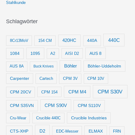
Stahlkunde
Schlagwörter
440C
420HC
8Cr13MoV
154 CM
440A
1084
1095
AUS 8
AISI D2
A2
Böhler
Böhler-Uddeholm
AUS 8A
Buck Knives
Carpenter
Cartech
CPM 3V
CPM 10V
CPM S30V
CPM M4
CPM 20CV
CPM 154
CPM S35VN
CPM S90V
CPM S110V
Crucible Industries
Cru-Wear
Crucible 440C
D2
CTS-XHP
ELMAX
EDC-Messer
FRN