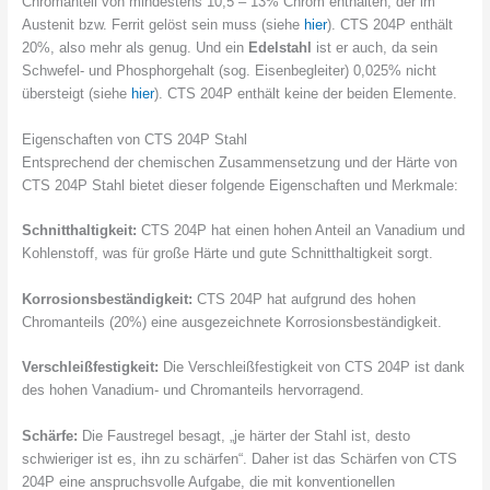
Chromanteil von mindestens 10,5 – 13% Chrom enthalten, der im
Austenit bzw. Ferrit gelöst sein muss (siehe
hier
). CTS 204P enthält
20%, also mehr als genug. Und ein
Edelstahl
ist er auch, da sein
Schwefel- und Phosphorgehalt (sog. Eisenbegleiter) 0,025% nicht
übersteigt (siehe
hier
). CTS 204P enthält keine der beiden Elemente.
Eigenschaften von CTS 204P Stahl
Entsprechend der chemischen Zusammensetzung und der Härte von
CTS 204P Stahl bietet dieser folgende Eigenschaften und Merkmale:
Schnitthaltigkeit:
CTS 204P hat einen hohen Anteil an Vanadium und
Kohlenstoff, was für große Härte und gute Schnitthaltigkeit sorgt.
Korrosionsbeständigkeit:
CTS 204P hat aufgrund des hohen
Chromanteils (20%) eine ausgezeichnete Korrosionsbeständigkeit.
Verschleißfestigkeit:
Die Verschleißfestigkeit von CTS 204P ist dank
des hohen Vanadium- und Chromanteils hervorragend.
Schärfe:
Die Faustregel besagt, „je härter der Stahl ist, desto
schwieriger ist es, ihn zu schärfen“. Daher ist das Schärfen von CTS
204P eine anspruchsvolle Aufgabe, die mit konventionellen