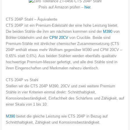
Preis auf Amazon prüfen –
hier
.
CTS 204P Stahl – Äquivalente
CTS 204P ist ein Premium-Edelstahl der eine hohe Leistung bietet.
Die beiden Stähle die ihm am nächsten kommen sind der
M390
von
Böhler-Uddeholm und der
CPM 20CV
von Crucible. Beide sind
Premium-Stähle mit ähnlicher chemischer Zusammensetzung (CTS
204P enthält etwas mehr Wolfram gegenüber M390 und CPM 20CV –
0,65% statt 0,6%). Aus beiden Stählen werden ebenfalls qualitativ
hochwertige Premium-Messer gefertigt, und alle drei Stähle sind in
ihren Eingenschaften und Merkmalen nahezu identisch.
CTS 204P vs Stahl
Stellen wir die CTS 204P M390, 20CV und zwei weitere Premium
Stähle in vier Kriterien einmal direkt: Schnitthaltigkeit,
Korrosionsbeständigkeit, Einfachheit des Schärfens und Zähigkeit, auf
einer Skala von 1 bis 10:
M390
bietet die gleiche Leistung wie CTS 204P in Bezug auf
Schnitthaltigkeit, Zähigkeit und Korrosionsbeständigkeit.