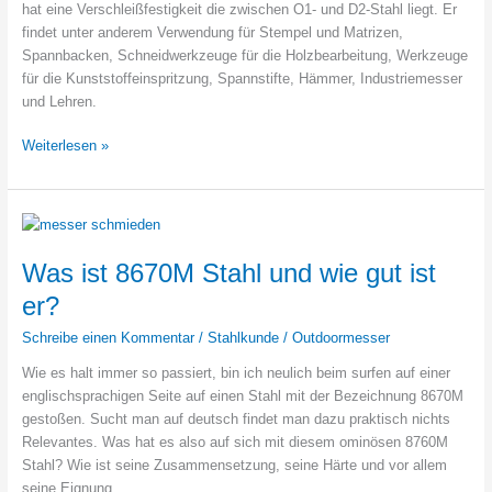
hat eine Verschleißfestigkeit die zwischen O1- und D2-Stahl liegt. Er
findet unter anderem Verwendung für Stempel und Matrizen,
Spannbacken, Schneidwerkzeuge für die Holzbearbeitung, Werkzeuge
für die Kunststoffeinspritzung, Spannstifte, Hämmer, Industriemesser
und Lehren.
Was
Weiterlesen »
und
wie
gut
ist
A2
Was ist 8670M Stahl und wie gut ist
Stahl?
er?
Schreibe einen Kommentar
/
Stahlkunde
/
Outdoormesser
Wie es halt immer so passiert, bin ich neulich beim surfen auf einer
englischsprachigen Seite auf einen Stahl mit der Bezeichnung 8670M
gestoßen. Sucht man auf deutsch findet man dazu praktisch nichts
Relevantes. Was hat es also auf sich mit diesem ominösen 8760M
Stahl? Wie ist seine Zusammensetzung, seine Härte und vor allem
seine Eignung