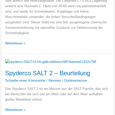
sehr ähnlich wie Werkzeugstähle. Die Carpenter CTS BD1-Legierung
erreicht eine Rockwell C- Härte von 58-60 wenn sie wärmebehandelt
wird, und wurde für Schneidwaren, Kugellager und kleine
Maschinenteile verwendet, die hohen Verschleißbedingungen
ausgesetzt sind. Dieser Stahl hat eine fein ausgewogene chemische
Zusammensetzung mit speziellen Zusätzen zur Verbesserung der
Schnitthaltigkeit.
CarTech
Weiterlesen »
CTS
BD1
–
Datenblatt
Spyderco SALT 2 – Beurteilung
Schreibe einen Kommentar
/
Reviews
/
Outdoormesser
Das Spyderco SALT 2 ist ein Messer aus der SALT Familie, das sich
bei Menschen die sich viel am Meer oder auf dem Meer aufhalten
großer Beliebtheit erfreut.
Spyderco
Weiterlesen »
SALT