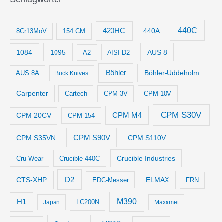
440C
420HC
8Cr13MoV
154 CM
440A
1084
1095
AUS 8
AISI D2
A2
Böhler
Böhler-Uddeholm
AUS 8A
Buck Knives
Carpenter
Cartech
CPM 3V
CPM 10V
CPM S30V
CPM M4
CPM 20CV
CPM 154
CPM S35VN
CPM S90V
CPM S110V
Crucible Industries
Cru-Wear
Crucible 440C
D2
CTS-XHP
ELMAX
EDC-Messer
FRN
M390
H1
LC200N
Japan
Maxamet