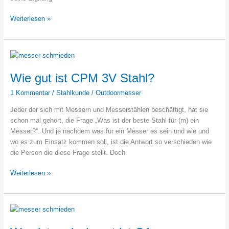
Was
Weiterlesen »
ist
8670M
Stahl
und
wie
Wie gut ist CPM 3V Stahl?
gut
1 Kommentar
/
Stahlkunde
/
Outdoormesser
ist
er?
Jeder der sich mit Messern und Messerstählen beschäftigt, hat sie
schon mal gehört, die Frage „Was ist der beste Stahl für (m) ein
Messer?“. Und je nachdem was für ein Messer es sein und wie und
wo es zum Einsatz kommen soll, ist die Antwort so verschieden wie
die Person die diese Frage stellt. Doch
Wie
Weiterlesen »
gut
ist
CPM
3V
Stahl?