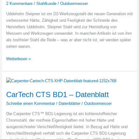
2 Kommentare
/
Stahlkunde
/
Outdoormesser
Uddeholm Sleipner ist ein D2-Werkzeugstahl der neuen Generation mit
verbesserter Härte, Zähigkeit und Festigkeit der Schneide des
Herstellers Uddeholm. Sleipner Stahl wird zur Herstellung von
Messern und Werkzeugen verwendet. In manchen Artikeln ist von ihm
als rostfreier Stahl die Rede – was er aber nicht ist, wir werden später
sehen warum.
Was
Weiterlesen »
ist
und
wie
gut
ist
CarTech CTS BD1 – Datenblatt
Uddeholm
Schreibe einen Kommentar
/
Datenblätter
/
Outdoormesser
Sleipner?
Die Carpenter CTS™ BD1-Legierung ist ein kohlenstoffreicher
Chromstahl, der rostfreie Eigenschaften mit hoher Härte und
ausgezeichneter Verschleißfestigkeit bietet. In Bezug auf Härte und
Verschleißfestigkeit verhält sich die Carpenter CTS BD1-Legierung