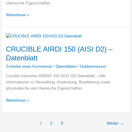
chemische Eigenschaften.
CRUCIBLE
Weiterlesen »
CPM
1V
–
Datenblatt
CRUCIBLE AIRDI 150 (AISI D2) –
Datenblatt
Schreibe einen Kommentar
/
Datenblätter
/
Outdoormesser
Crucible Industries AIRDI® 150 (AISI D2) Datenblatt – Alle
Informationen zu Herstellung, Anwendung, Bearbeitung sowie
physikalische und chemische Eigenschaften.
CRUCIBLE
Weiterlesen »
AIRDI
150
(AISI
1
2
3
Weiter
→
D2)
–