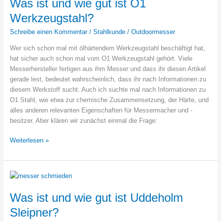
Was ist und wie gut ist O1
Werkzeugstahl?
Schreibe einen Kommentar
/
Stahlkunde
/
Outdoormesser
Wer sich schon mal mit ölhärtendem Werkzeugstahl beschäftigt hat,
hat sicher auch schon mal vom O1 Werkzeugstahl gehört. Viele
Messerhersteller fertigen aus ihm Messer und dass ihr diesen Artikel
gerade lest, bedeutet wahrscheinlich, dass ihr nach Informationen zu
diesem Werkstoff sucht. Auch ich suchte mal nach Informationen zu
O1 Stahl, wie etwa zur chemische Zusammensetzung, der Härte, und
alles anderen relevanten Eigenschaften für Messermacher und -
besitzer. Aber klären wir zunächst einmal die Frage:
Was
Weiterlesen »
ist
und
wie
gut
ist
Was ist und wie gut ist Uddeholm
O1
Sleipner?
Werkzeugstahl?