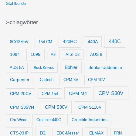
Stahlkunde
Schlagwörter
440C
420HC
8Cr13MoV
154 CM
440A
1084
1095
AUS 8
AISI D2
A2
Böhler
Böhler-Uddeholm
AUS 8A
Buck Knives
Carpenter
Cartech
CPM 3V
CPM 10V
CPM S30V
CPM M4
CPM 20CV
CPM 154
CPM S35VN
CPM S90V
CPM S110V
Crucible Industries
Cru-Wear
Crucible 440C
D2
CTS-XHP
ELMAX
EDC-Messer
FRN