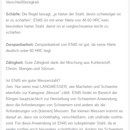
Verschleißfestigkeit.
Schärfe:
Die Regel besagt, „je härter der Stahl, desto schwieriger ist
er zu schärfen“, EN45 ist mit einer Härte von 48-50 HRC kein
besonders harter Stahl, damit ist er vergleichsweise leicht zu
schärfen.
Zerspanbarkeit:
Zerspanbarkeit von EN45 ist gut, da seine Härte
deutlich unter 60 HRC liegt
Zähigkeit:
Gute Zähigkeit dank der Mischung aus Kohlenstoff,
Chrom, Mangan und Silizium.
Ist EN45 ein guter Messerstahl?
Jein. Nur wenn man LANGMESSER, wie Macheten und Schwerter
ebenfalls zur Kategorie „Messer“ zählt. EN45 findet im Bereich der
Klingen hauptsächlich zur Herstellung von Schwertern Anwendung,
denn die Anforderungen von Schwertern sind andere als die
Anforderungen von [kleinen] Messern. Bei kleinen Messern kommt es
darauf an, dass sie schnitthaltig, verschleißarm, zäh und/oder rostfrei
sind. Für diese Anwendung ist EN45 ein suboptimaler Stahl, da er
weder rostfrei noch besonders schnitthaltig ist. Anders bei Schwertern.