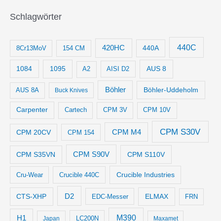
Schlagwörter
440C
420HC
8Cr13MoV
154 CM
440A
1084
1095
AUS 8
AISI D2
A2
Böhler
Böhler-Uddeholm
AUS 8A
Buck Knives
Carpenter
Cartech
CPM 3V
CPM 10V
CPM S30V
CPM M4
CPM 20CV
CPM 154
CPM S35VN
CPM S90V
CPM S110V
Crucible Industries
Cru-Wear
Crucible 440C
D2
CTS-XHP
ELMAX
EDC-Messer
FRN
M390
H1
LC200N
Japan
Maxamet