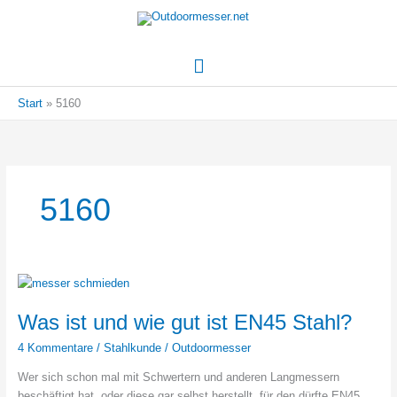
Hauptmenü
Start
5160
5160
Was ist und wie gut ist EN45 Stahl?
4 Kommentare
/
Stahlkunde
/
Outdoormesser
Wer sich schon mal mit Schwertern und anderen Langmessern
beschäftigt hat, oder diese gar selbst herstellt, für den dürfte EN45