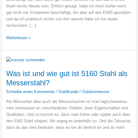
Stahl nichts Neues sein. Ehrlich gesagt, habe ich mich bisher noch
gar nicht mit Schwertern beschäftigt, bin aber auf den EN45 gestoßen
und da ich praktisch nichts von ihm wusste habe ich ihn etwas
recherchiert. […]
Was
Weiterlesen »
ist
und
wie
gut
ist
Was ist und wie gut ist 5160 Stahl als
EN45
Messerstahl?
Stahl?
Schreibe einen Kommentar
/
Stahlkunde
/
Outdoormesser
Als Messerfan aber auch als Messermacher ist man logischerweise
sehr interessiert an verschiedenen Stählen, ihren Eigenschaften und
Qualitäten. Und so kommt es, dass man früher oder später auch über
den 5160 Stahl stolpert. Mir erging es jedenfalls so. Und die Tatsache,
dass du das liest bedeutet, dass es bei dir ähnlich ist und du mehr