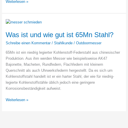
Was
Weiterlesen »
ist
und
wie
gut
ist
Was ist und wie gut ist 65Mn Stahl?
5160
Schreibe einen Kommentar
/
Stahlkunde
/
Outdoormesser
Stahl
als
65Mn ist ein niedrig legierter Kohlenstoff-Federstahl aus chinesischer
Messerstahl?
Produktion. Aus ihm werden Messer wie beispielsweise AK47
Bajonette, Macheten, Rundfedern, Flachfedern mit kleinem
Querschnitt als auch Uhrwerksfederrn hergestellt. Da es sich um
Kohlenstoffstahl handelt ist er ein harter Stahl, der wie für niedrig-
legierte Kohlenstoffstähle üblich jedoch eine geringere
Korrosionsbeständigkeit aufweist.
Was
Weiterlesen »
ist
und
wie
gut