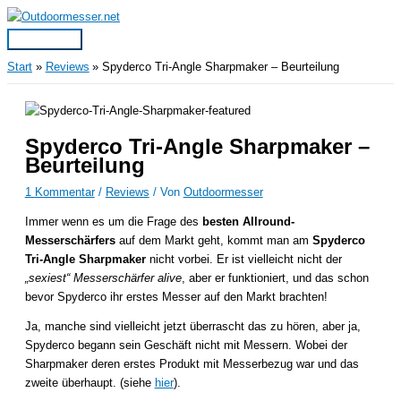
Zum
Inhalt
Hauptmenü
springen
Start
Reviews
Spyderco Tri-Angle Sharpmaker – Beurteilung
Spyderco Tri-Angle Sharpmaker –
Beurteilung
1 Kommentar
/
Reviews
/ Von
Outdoormesser
Immer wenn es um die Frage des
besten Allround-
Messerschärfers
auf dem Markt geht, kommt man am
Spyderco
Tri-Angle Sharpmaker
nicht vorbei. Er ist vielleicht nicht der
„sexiest“ Messerschärfer alive
, aber er funktioniert, und das schon
bevor Spyderco ihr erstes Messer auf den Markt brachten!
Ja, manche sind vielleicht jetzt überrascht das zu hören, aber ja,
Spyderco begann sein Geschäft nicht mit Messern. Wobei der
Sharpmaker deren erstes Produkt mit Messerbezug war und das
zweite überhaupt. (siehe
hier
).