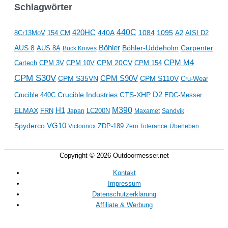
Schlagwörter
440C
420HC
1084
1095
8Cr13MoV
154 CM
440A
AISI D2
A2
Böhler
AUS 8
Böhler-Uddeholm
Carpenter
AUS 8A
Buck Knives
CPM M4
CPM 20CV
CPM 154
Cartech
CPM 3V
CPM 10V
CPM S30V
CPM S35VN
CPM S90V
CPM S110V
Cru-Wear
D2
Crucible Industries
CTS-XHP
Crucible 440C
EDC-Messer
M390
ELMAX
H1
LC200N
FRN
Japan
Maxamet
Sandvik
VG10
Spyderco
ZDP-189
Victorinox
Zero Tolerance
Überleben
Copyright © 2026
Outdoormesser.net
Kontakt
Impressum
Datenschutzerklärung
Affiliate & Werbung