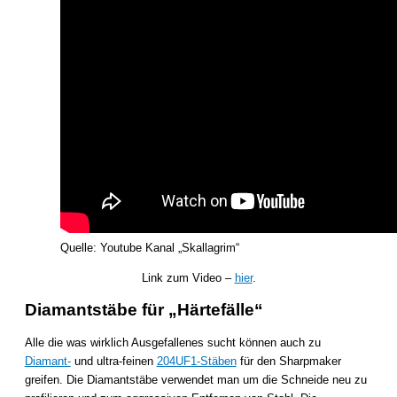
Quelle: Youtube Kanal „Skallagrim“
Link zum Video –
hier
.
Diamantstäbe für „Härtefälle“
Alle die was wirklich Ausgefallenes sucht können auch zu
Diamant-
und ultra-feinen
204UF1-Stäben
für den Sharpmaker
greifen. Die Diamantstäbe verwendet man um die Schneide neu zu