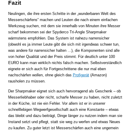
Fazit
Neulingen, die ihre ersten Schritte in der „wunderbaren Welt des
Messerschärfens“ machen und Leuten die nach einem einfachen
Werkzeug suchen, mit dem sie innerhalb von Minuten ihre Messer
scharf bekommen sei der Spyderco Tri-Angle Sharpmaker
wärmstens empfohlen. Das System ist nahezu narrensicher
(obwohl es ja immer Leute gibt die sich mit irgendwas schwer tun,
was andere für narrensicher halten …), die Komponenten sind alle
von hoher Qualität und der Preis stimmt. Für deutlich unter 100
EURO kann man wirklich nichts falsch machen. Selbstverständlich
eignete er sich auch für Fortgeschrittene die nur mal eben
nachschärfen wollen, ohne gleich das
Profigerät
(Amazon)
rausholen zu müssen.
Der Sharpmaker eignet sich auch hervorragend als Geschenk – ob
Messerliebhaber oder nicht, scharfe Messer zu haben, nicht zuletzt
in der Küche, ist nie ein Fehler. Vor allem ist er in unserer
schnelllebigen Wegwerfgesellschaft auch eine Konstante – etwas
das bleibt und dazu beiträgt, Dinge länger zu nutzen indem man sie
Instand setzt und pflegt, statt sie weg zu werfen und etwas Neues
zu kaufen. Zu guter letzt ist Messerschärfen auch eine ungemein