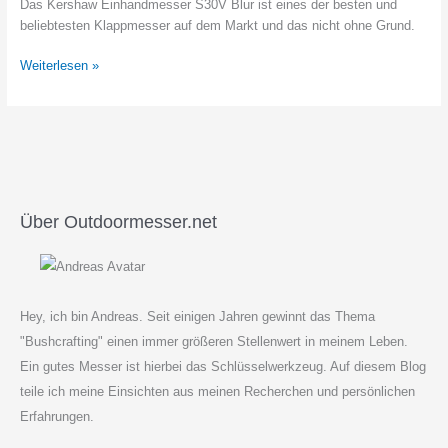
Das Kershaw Einhandmesser S30V Blur ist eines der besten und
beliebtesten Klappmesser auf dem Markt und das nicht ohne Grund.
Kershaw
Weiterlesen »
Einhandmesser
S30V
Blur
Review
Über Outdoormesser.net
Hey, ich bin Andreas. Seit einigen Jahren gewinnt das Thema
"Bushcrafting" einen immer größeren Stellenwert in meinem Leben.
Ein gutes Messer ist hierbei das Schlüsselwerkzeug. Auf diesem Blog
teile ich meine Einsichten aus meinen Recherchen und persönlichen
Erfahrungen.