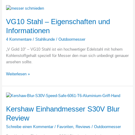
VG10 Stahl – Eigenschaften und
Informationen
4 Kommentare
/
Stahlkunde
/
Outdoormesser
„V Gold 10“ – VG10 Stahl ist ein hochwertiger Edelstahl mit hohem
Kohlenstoffgehalt speziell für Messer den man sich unbedingt genauer
ansehen sollte.
VG10
Weiterlesen »
Stahl
–
Eigenschaften
und
Informationen
Kershaw Einhandmesser S30V Blur
Review
Schreibe einen Kommentar
/
Favoriten
,
Reviews
/
Outdoormesser