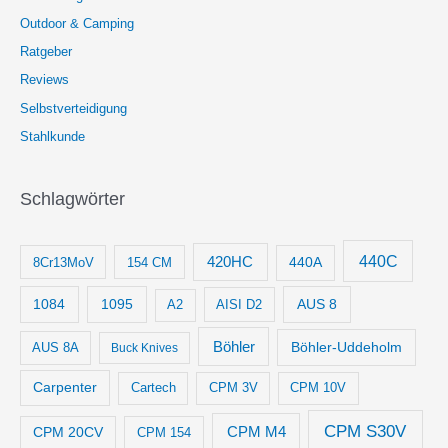
Outdoor & Camping
Ratgeber
Reviews
Selbstverteidigung
Stahlkunde
Schlagwörter
440C
420HC
8Cr13MoV
154 CM
440A
1084
1095
AUS 8
AISI D2
A2
Böhler
Böhler-Uddeholm
AUS 8A
Buck Knives
Carpenter
Cartech
CPM 3V
CPM 10V
CPM S30V
CPM M4
CPM 20CV
CPM 154