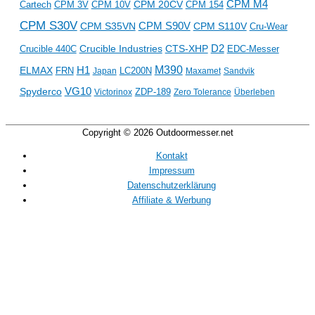
CPM M4
CPM 20CV
CPM 154
Cartech
CPM 3V
CPM 10V
CPM S30V
CPM S35VN
CPM S90V
CPM S110V
Cru-Wear
D2
Crucible Industries
CTS-XHP
Crucible 440C
EDC-Messer
M390
ELMAX
H1
LC200N
FRN
Japan
Maxamet
Sandvik
VG10
Spyderco
ZDP-189
Victorinox
Zero Tolerance
Überleben
Copyright © 2026
Outdoormesser.net
Kontakt
Impressum
Datenschutzerklärung
Affiliate & Werbung