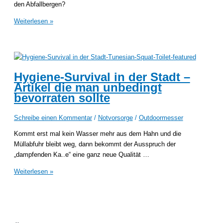
den Abfallbergen?
Müllmanagement
Weiterlesen »
in
der
Krise:
Was
tun
Hygiene-Survival in der Stadt –
mit
Artikel die man unbedingt
dem
bevorraten sollte
Müll?
Schreibe einen Kommentar
/
Notvorsorge
/
Outdoormesser
Kommt erst mal kein Wasser mehr aus dem Hahn und die
Müllabfuhr bleibt weg, dann bekommt der Ausspruch der
„dampfenden Ka..e“ eine ganz neue Qualität …
Hygiene-
Weiterlesen »
Survival
in
der
Stadt