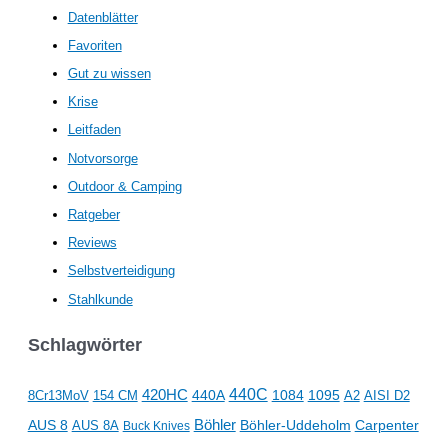
Datenblätter
Favoriten
Gut zu wissen
Krise
Leitfaden
Notvorsorge
Outdoor & Camping
Ratgeber
Reviews
Selbstverteidigung
Stahlkunde
Schlagwörter
440C
420HC
1084
1095
8Cr13MoV
154 CM
440A
AISI D2
A2
Böhler
AUS 8
Böhler-Uddeholm
Carpenter
AUS 8A
Buck Knives