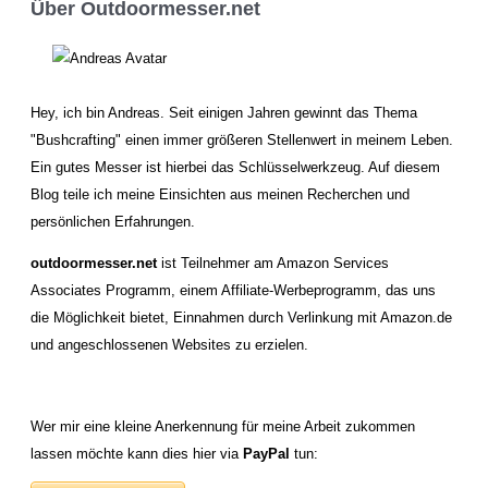
–
Über Outdoormesser.net
Artikel
die
man
unbedingt
Hey, ich bin Andreas. Seit einigen Jahren gewinnt das Thema
bevorraten
sollte
"Bushcrafting" einen immer größeren Stellenwert in meinem Leben.
Ein gutes Messer ist hierbei das Schlüsselwerkzeug. Auf diesem
Blog teile ich meine Einsichten aus meinen Recherchen und
persönlichen Erfahrungen.
outdoormesser.net
ist Teilnehmer am Amazon Services
Associates Programm, einem Affiliate-Werbeprogramm, das uns
die Möglichkeit bietet, Einnahmen durch Verlinkung mit Amazon.de
und angeschlossenen Websites zu erzielen.
Wer mir eine kleine Anerkennung für meine Arbeit zukommen
lassen möchte kann dies hier via
PayPal
tun: