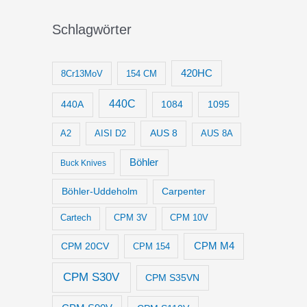
Schlagwörter
420HC
8Cr13MoV
154 CM
440C
1084
1095
440A
AUS 8
AISI D2
A2
AUS 8A
Böhler
Buck Knives
Böhler-Uddeholm
Carpenter
Cartech
CPM 3V
CPM 10V
CPM M4
CPM 20CV
CPM 154
CPM S30V
CPM S35VN