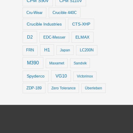
CPM S90V
CPM S110V
Cru-Wear
Crucible 440C
Crucible Industries
CTS-XHP
D2
ELMAX
EDC-Messer
H1
LC200N
FRN
Japan
M390
Maxamet
Sandvik
VG10
Spyderco
Victorinox
ZDP-189
Zero Tolerance
Überleben