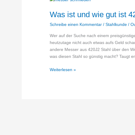
Was ist und wie gut ist 
Schreibe einen Kommentar
/
Stahlkunde
/
O
Wer auf der Suche nach einem preisgünstige
heutzutage nicht auch etwas aufs Geld scha
andere Messer aus 420J2 Stahl über den We
was diesen Stahl so günstig macht? Taugt e
Was
Weiterlesen »
ist
und
wie
gut
ist
420J2
Stahl?