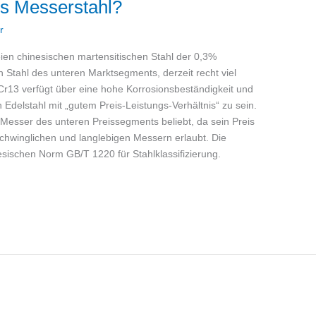
als Messerstahl?
r
eien chinesischen martensitischen Stahl der 0,3%
n Stahl des unteren Marktsegments, derzeit recht viel
Cr13 verfügt über eine hohe Korrosionsbeständigkeit und
in Edelstahl mit „gutem Preis-Leistungs-Verhältnis“ zu sein.
r Messer des unteren Preissegments beliebt, da sein Preis
rschwinglichen und langlebigen Messern erlaubt. Die
esischen Norm GB/T 1220 für Stahlklassifizierung.