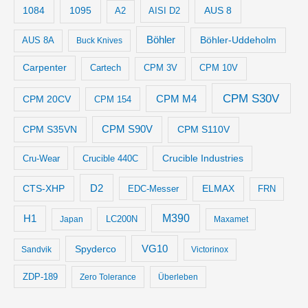
1084
1095
AUS 8
AISI D2
A2
Böhler
Böhler-Uddeholm
AUS 8A
Buck Knives
Carpenter
Cartech
CPM 3V
CPM 10V
CPM S30V
CPM M4
CPM 20CV
CPM 154
CPM S35VN
CPM S90V
CPM S110V
Crucible Industries
Cru-Wear
Crucible 440C
D2
CTS-XHP
ELMAX
EDC-Messer
FRN
M390
H1
LC200N
Japan
Maxamet
VG10
Spyderco
Sandvik
Victorinox
ZDP-189
Zero Tolerance
Überleben