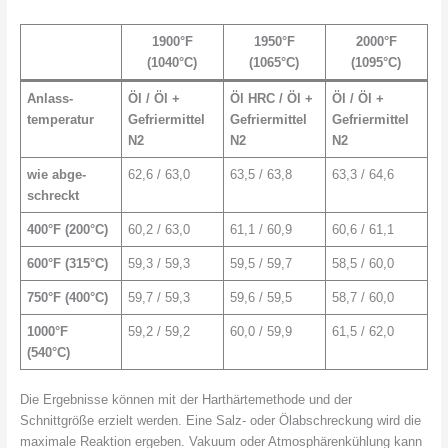
1900°F
1950°F
2000°F
(1040°C)
(1065°C)
(1095°C)
Anlass­
Öl / Öl +
Öl HRC / Öl +
Öl
/ Öl +
tempera­tur
Gefriermittel
Gefriermittel
Gefriermittel
N2
N2
N2
wie ab­ge­
62,6 / 63,0
63,5 / 63,8
63,3 / 64,6
schreckt
400°F (200°C)
60,2 / 63,0
61,1 / 60,9
60,6 / 61,1
600°F (315°C)
59,3 / 59,3
59,5 / 59,7
58,5 / 60,0
750°F (400°C)
59,7 / 59,3
59,6 / 59,5
58,7 / 60,0
1000°F
59,2 / 59,2
60,0 / 59,9
61,5 / 62,0
(540°C)
Die Ergebnisse können mit der Harthärtemethode und der
Schnittgröße erzielt werden. Eine Salz- oder Ölabschreckung wird die
maximale Reaktion ergeben. Vakuum oder Atmosphärenkühlung kann