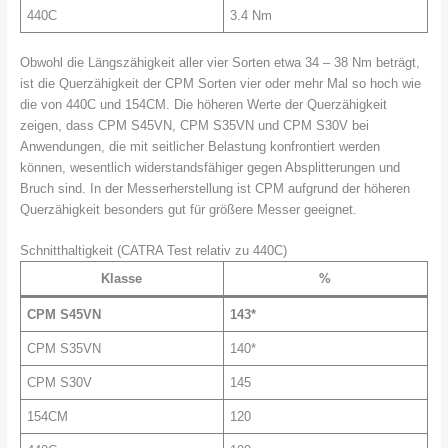
440C
3.4 Nm
Obwohl die Längszähigkeit aller vier Sorten etwa 34 – 38 Nm beträgt,
ist die Querzähigkeit der CPM Sorten vier oder mehr Mal so hoch wie
die von 440C und 154CM. Die höheren Werte der Querzähigkeit
zeigen, dass CPM S45VN, CPM S35VN und CPM S30V bei
Anwendungen, die mit seitlicher Belastung konfrontiert werden
können, wesentlich widerstandsfähiger gegen Absplitterungen und
Bruch sind. In der Messerherstellung ist CPM aufgrund der höheren
Querzähigkeit besonders gut für größere Messer geeignet.
Schnitthaltigkeit (CATRA Test relativ zu 440C)
Klasse
%
CPM S45VN
143*
CPM S35VN
140*
CPM S30V
145
154CM
120