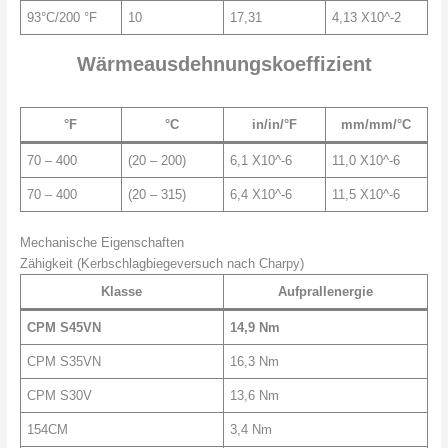
93°C/200 °F
10
17,31
4,13 X10^-2
Wärmeausdehnungskoeffizient
°F
°C
in/in/°F
mm/mm/°C
70 – 400
(20 – 200)
6,1 X10^-6
11,0 X10^-6
70 – 400
(20 – 315)
6,4 X10^-6
11,5 X10^-6
Mechanische Eigenschaften
Zähigkeit (Kerbschlagbiegeversuch nach Charpy)
Klasse
Aufprallenergie
CPM S45VN
14,9 Nm
CPM S35VN
16,3 Nm
CPM S30V
13,6 Nm
154CM
3,4 Nm