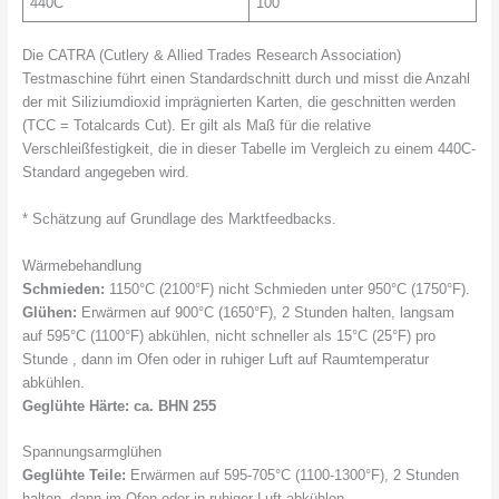
440C
100
Die CATRA (Cutlery & Allied Trades Research Association)
Testmaschine führt einen Standardschnitt durch und misst die Anzahl
der mit Siliziumdioxid imprägnierten Karten, die geschnitten werden
(TCC = Totalcards Cut). Er gilt als Maß für die relative
Verschleißfestigkeit, die in dieser Tabelle im Vergleich zu einem 440C-
Standard angegeben wird.
* Schätzung auf Grundlage des Marktfeedbacks.
Wärmebehandlung
Schmieden:
1150°C (2100°F) nicht Schmieden unter 950°C (1750°F).
Glühen:
Erwärmen auf 900°C (1650°F), 2 Stunden halten, langsam
auf 595°C (1100°F) abkühlen, nicht schneller als 15°C (25°F) pro
Stunde , dann im Ofen oder in ruhiger Luft auf Raumtemperatur
abkühlen.
Geglühte Härte: ca. BHN 255
Spannungsarmglühen
Geglühte Teile:
Erwärmen auf 595-705°C (1100-1300°F), 2 Stunden
halten, dann im Ofen oder in ruhiger Luft abkühlen.