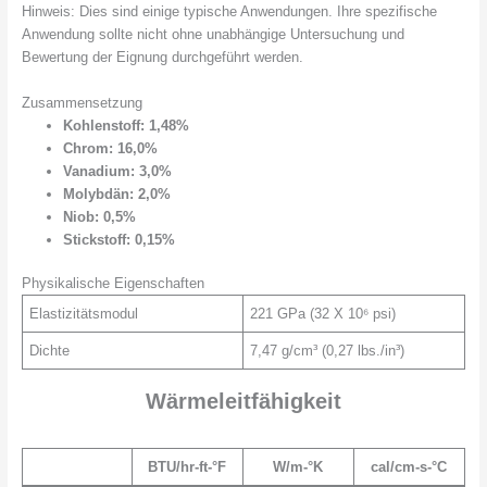
Hinweis: Dies sind einige typische Anwendungen. Ihre spezifische
Anwendung sollte nicht ohne unabhängige Untersuchung und
Bewertung der Eignung durchgeführt werden.
Zusammensetzung
Kohlenstoff: 1,48%
Chrom: 16,0%
Vanadium: 3,0%
Molybdän: 2,0%
Niob: 0,5%
Stickstoff: 0,15%
Physikalische Eigenschaften
Elastizitätsmodul
221 GPa (32 X 10⁶ psi)
Dichte
7,47 g/cm³ (0,27 lbs./in³)
Wärmeleitfähigkeit
BTU/hr-ft-°F
W/m-°K
cal/cm-s-°C