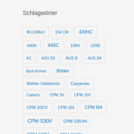
Schlagwörter
420HC
8Cr13MoV
154 CM
440C
1084
1095
440A
AUS 8
AISI D2
A2
AUS 8A
Böhler
Buck Knives
Böhler-Uddeholm
Carpenter
Cartech
CPM 3V
CPM 10V
CPM M4
CPM 20CV
CPM 154
CPM S30V
CPM S35VN