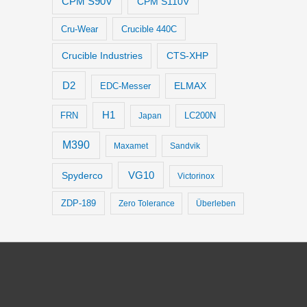
CPM S90V
CPM S110V
Cru-Wear
Crucible 440C
Crucible Industries
CTS-XHP
D2
ELMAX
EDC-Messer
H1
LC200N
FRN
Japan
M390
Maxamet
Sandvik
VG10
Spyderco
Victorinox
ZDP-189
Zero Tolerance
Überleben