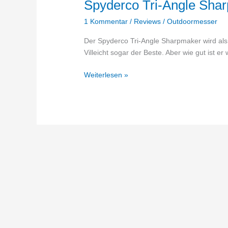
Spyderco Tri-Angle Shar
1 Kommentar
/
Reviews
/
Outdoormesser
Der Spyderco Tri-Angle Sharpmaker wird als
Villeicht sogar der Beste. Aber wie gut ist er 
Spyderco
Weiterlesen »
Tri-
Angle
Sharpmaker
–
Beurteilung