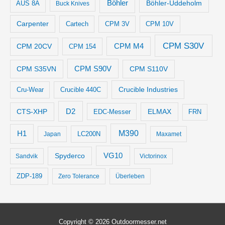
Böhler
Böhler-Uddeholm
AUS 8A
Buck Knives
Carpenter
Cartech
CPM 3V
CPM 10V
CPM S30V
CPM M4
CPM 20CV
CPM 154
CPM S35VN
CPM S90V
CPM S110V
Crucible Industries
Cru-Wear
Crucible 440C
D2
CTS-XHP
ELMAX
EDC-Messer
FRN
M390
H1
LC200N
Japan
Maxamet
VG10
Spyderco
Sandvik
Victorinox
ZDP-189
Zero Tolerance
Überleben
Copyright © 2026
Outdoormesser.net