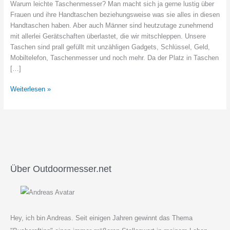
Warum leichte Taschenmesser? Man macht sich ja gerne lustig über
Frauen und ihre Handtaschen beziehungsweise was sie alles in diesen
Handtaschen haben. Aber auch Männer sind heutzutage zunehmend
mit allerlei Gerätschaften überlastet, die wir mitschleppen. Unsere
Taschen sind prall gefüllt mit unzähligen Gadgets, Schlüssel, Geld,
Mobiltelefon, Taschenmesser und noch mehr. Da der Platz in Taschen
[…]
Leichte
Weiterlesen »
Taschenmesser
–
die
8
besten
Sahnestücke
2020
Über Outdoormesser.net
Hey, ich bin Andreas. Seit einigen Jahren gewinnt das Thema