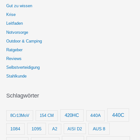
Gut zu wissen
Krise
Leitfaden
Notvorsorge
Outdoor & Camping
Ratgeber
Reviews
Selbstverteidigung
Stahlkunde
Schlagwörter
440C
420HC
8Cr13MoV
154 CM
440A
1084
1095
AUS 8
AISI D2
A2