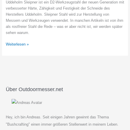
Uddeholm Sleipner ist ein D2-Werkzeugstahl der neuen Generation mit
verbesserter Härte, Zähigkeit und Festigkeit der Schneide des
Herstellers Uddeholm. Sleipner Stahl wird zur Herstellung von
Messern und Werkzeugen verwendet. In manchen Artikeln ist von ihm
als rostfreier Stahl die Rede – was er aber nicht ist, wir werden später
sehen warum.
Was
Weiterlesen »
ist
und
wie
gut
ist
Uddeholm
Sleipner?
Über Outdoormesser.net
Hey, ich bin Andreas. Seit einigen Jahren gewinnt das Thema
"Bushcrafting" einen immer größeren Stellenwert in meinem Leben.