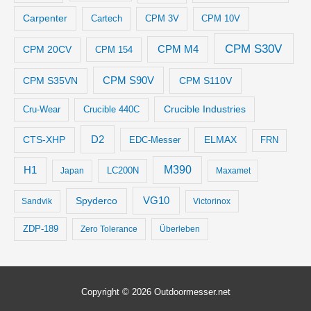
Carpenter
Cartech
CPM 3V
CPM 10V
CPM S30V
CPM M4
CPM 20CV
CPM 154
CPM S35VN
CPM S90V
CPM S110V
Crucible Industries
Cru-Wear
Crucible 440C
D2
CTS-XHP
ELMAX
EDC-Messer
FRN
M390
H1
LC200N
Japan
Maxamet
VG10
Spyderco
Sandvik
Victorinox
ZDP-189
Zero Tolerance
Überleben
Copyright © 2026
Outdoormesser.net