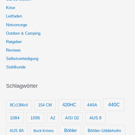
Krise
Leitfaden
Notvorsorge
Outdoor & Camping
Ratgeber
Reviews
Selbstverteidigung
Stahlkunde
Schlagwörter
440C
420HC
8Cr13MoV
154 CM
440A
1084
1095
AUS 8
AISI D2
A2
Böhler
Böhler-Uddeholm
AUS 8A
Buck Knives