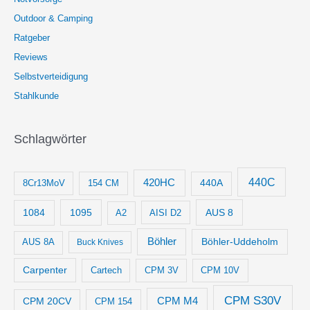
Outdoor & Camping
Ratgeber
Reviews
Selbstverteidigung
Stahlkunde
Schlagwörter
440C
420HC
8Cr13MoV
154 CM
440A
1084
1095
AUS 8
AISI D2
A2
Böhler
Böhler-Uddeholm
AUS 8A
Buck Knives
Carpenter
Cartech
CPM 3V
CPM 10V
CPM S30V
CPM M4
CPM 20CV
CPM 154