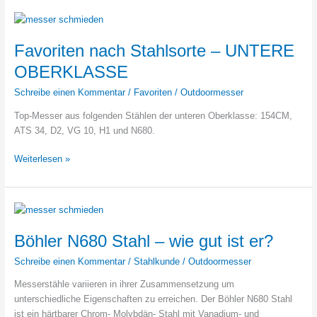
Favoriten nach Stahlsorte – UNTERE
OBERKLASSE
Schreibe einen Kommentar
/
Favoriten
/
Outdoormesser
Top-Messer aus folgenden Stählen der unteren Oberklasse: 154CM,
ATS 34, D2, VG 10, H1 und N680.
Favoriten
Weiterlesen »
nach
Stahlsorte
–
UNTERE
OBERKLASSE
Böhler N680 Stahl – wie gut ist er?
Schreibe einen Kommentar
/
Stahlkunde
/
Outdoormesser
Messerstähle variieren in ihrer Zusammensetzung um
unterschiedliche Eigenschaften zu erreichen. Der Böhler N680 Stahl
ist ein härtbarer Chrom- Molybdän- Stahl mit Vanadium- und