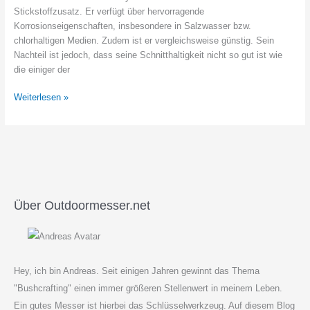
Stickstoffzusatz. Er verfügt über hervorragende
Korrosionseigenschaften, insbesondere in Salzwasser bzw.
chlorhaltigen Medien. Zudem ist er vergleichsweise günstig. Sein
Nachteil ist jedoch, dass seine Schnitthaltigkeit nicht so gut ist wie
die einiger der
Böhler
Weiterlesen »
N680
Stahl
–
wie
gut
ist
er?
Über Outdoormesser.net
Hey, ich bin Andreas. Seit einigen Jahren gewinnt das Thema
"Bushcrafting" einen immer größeren Stellenwert in meinem Leben.
Ein gutes Messer ist hierbei das Schlüsselwerkzeug. Auf diesem Blog