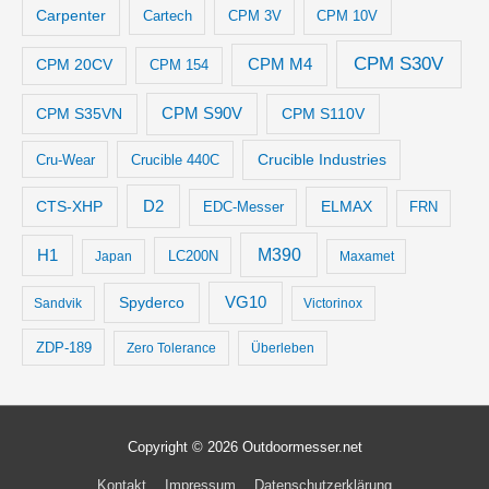
Carpenter
Cartech
CPM 3V
CPM 10V
CPM S30V
CPM M4
CPM 20CV
CPM 154
CPM S35VN
CPM S90V
CPM S110V
Crucible Industries
Cru-Wear
Crucible 440C
D2
CTS-XHP
ELMAX
EDC-Messer
FRN
M390
H1
LC200N
Japan
Maxamet
VG10
Spyderco
Sandvik
Victorinox
ZDP-189
Zero Tolerance
Überleben
Copyright © 2026
Outdoormesser.net
Kontakt
Impressum
Datenschutzerklärung