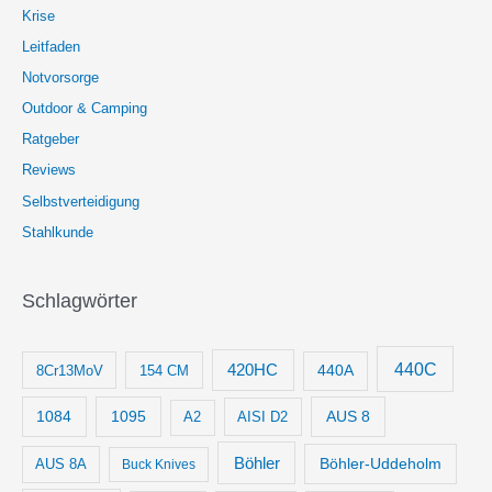
Krise
Leitfaden
Notvorsorge
Outdoor & Camping
Ratgeber
Reviews
Selbstverteidigung
Stahlkunde
Schlagwörter
440C
420HC
8Cr13MoV
154 CM
440A
1084
1095
AUS 8
AISI D2
A2
Böhler
Böhler-Uddeholm
AUS 8A
Buck Knives