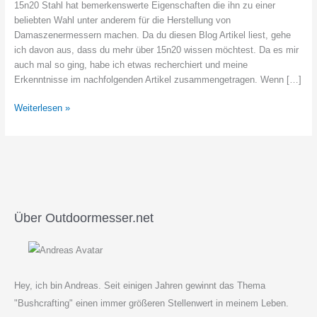
15n20 Stahl hat bemerkenswerte Eigenschaften die ihn zu einer
beliebten Wahl unter anderem für die Herstellung von
Damaszenermessern machen. Da du diesen Blog Artikel liest, gehe
ich davon aus, dass du mehr über 15n20 wissen möchtest. Da es mir
auch mal so ging, habe ich etwas recherchiert und meine
Erkenntnisse im nachfolgenden Artikel zusammengetragen. Wenn […]
Was
Weiterlesen »
ist
15n20
Stahl
und
wie
gut
ist
Über Outdoormesser.net
er
als
Messerstahl?
Hey, ich bin Andreas. Seit einigen Jahren gewinnt das Thema
"Bushcrafting" einen immer größeren Stellenwert in meinem Leben.