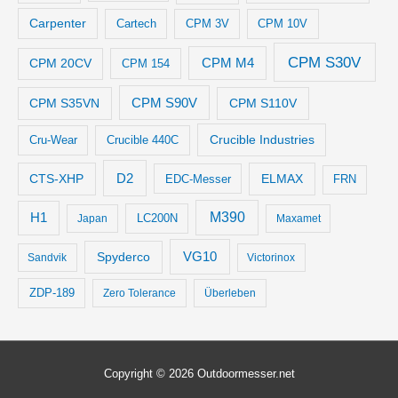
Carpenter
Cartech
CPM 3V
CPM 10V
CPM S30V
CPM M4
CPM 20CV
CPM 154
CPM S35VN
CPM S90V
CPM S110V
Crucible Industries
Cru-Wear
Crucible 440C
D2
CTS-XHP
ELMAX
EDC-Messer
FRN
M390
H1
LC200N
Japan
Maxamet
VG10
Spyderco
Sandvik
Victorinox
ZDP-189
Zero Tolerance
Überleben
Copyright © 2026
Outdoormesser.net