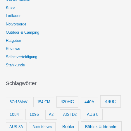
Krise
Leitfaden
Notvorsorge
Outdoor & Camping
Ratgeber
Reviews
Selbstverteidigung
Stahlkunde
Schlagwörter
440C
420HC
8Cr13MoV
154 CM
440A
1084
1095
AUS 8
AISI D2
A2
Böhler
Böhler-Uddeholm
AUS 8A
Buck Knives