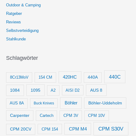
Outdoor & Camping
Ratgeber
Reviews
Selbstverteidigung
Stahlkunde
Schlagwörter
440C
420HC
8Cr13MoV
154 CM
440A
1084
1095
AUS 8
AISI D2
A2
Böhler
Böhler-Uddeholm
AUS 8A
Buck Knives
Carpenter
Cartech
CPM 3V
CPM 10V
CPM S30V
CPM M4
CPM 20CV
CPM 154