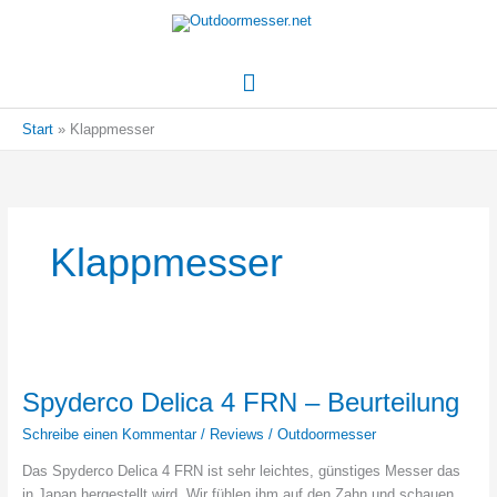
Hauptmenü
Start
Klappmesser
Klappmesser
Spyderco Delica 4 FRN – Beurteilung
Schreibe einen Kommentar
/
Reviews
/
Outdoormesser
Das Spyderco Delica 4 FRN ist sehr leichtes, günstiges Messer das
in Japan hergestellt wird. Wir fühlen ihm auf den Zahn und schauen