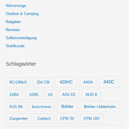
Notvorsorge
Outdoor & Camping
Ratgeber
Reviews
Selbstverteidigung
Stahlkunde
Schlagwörter
440C
420HC
8Cr13MoV
154 CM
440A
1084
1095
AUS 8
AISI D2
A2
Böhler
Böhler-Uddeholm
AUS 8A
Buck Knives
Carpenter
Cartech
CPM 3V
CPM 10V