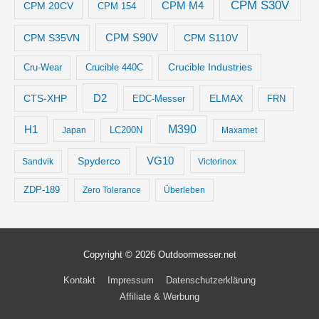
CPM S30V
CPM M4
CPM 20CV
CPM 154
CPM S35VN
CPM S90V
CPM S110V
Crucible Industries
Cru-Wear
Crucible 440C
D2
CTS-XHP
ELMAX
EDC-Messer
FRN
M390
H1
LC200N
Japan
Maxamet
VG10
Spyderco
Sandvik
Victorinox
ZDP-189
Zero Tolerance
Überleben
Copyright © 2026
Outdoormesser.net
Kontakt
Impressum
Datenschutzerklärung
Affiliate & Werbung