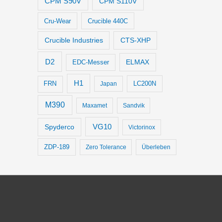
CPM S90V
CPM S110V
Cru-Wear
Crucible 440C
Crucible Industries
CTS-XHP
D2
ELMAX
EDC-Messer
H1
LC200N
FRN
Japan
M390
Maxamet
Sandvik
VG10
Spyderco
Victorinox
ZDP-189
Zero Tolerance
Überleben