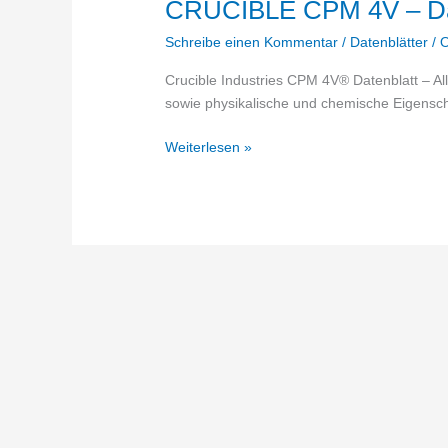
CRUCIBLE CPM 4V – Da
Schreibe einen Kommentar
/
Datenblätter
/
O
Crucible Industries CPM 4V® Datenblatt – A
sowie physikalische und chemische Eigensch
CRUCIBLE
Weiterlesen »
CPM
4V
–
Datenblatt