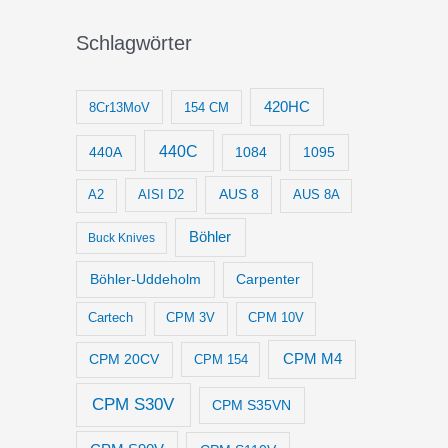
Schlagwörter
420HC
8Cr13MoV
154 CM
440C
1084
1095
440A
AUS 8
AISI D2
A2
AUS 8A
Böhler
Buck Knives
Böhler-Uddeholm
Carpenter
Cartech
CPM 3V
CPM 10V
CPM M4
CPM 20CV
CPM 154
CPM S30V
CPM S35VN