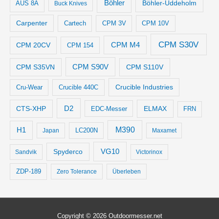
Böhler
Böhler-Uddeholm
AUS 8A
Buck Knives
Carpenter
Cartech
CPM 3V
CPM 10V
CPM S30V
CPM M4
CPM 20CV
CPM 154
CPM S35VN
CPM S90V
CPM S110V
Crucible Industries
Cru-Wear
Crucible 440C
D2
CTS-XHP
ELMAX
EDC-Messer
FRN
M390
H1
LC200N
Japan
Maxamet
VG10
Spyderco
Sandvik
Victorinox
ZDP-189
Zero Tolerance
Überleben
Copyright © 2026
Outdoormesser.net