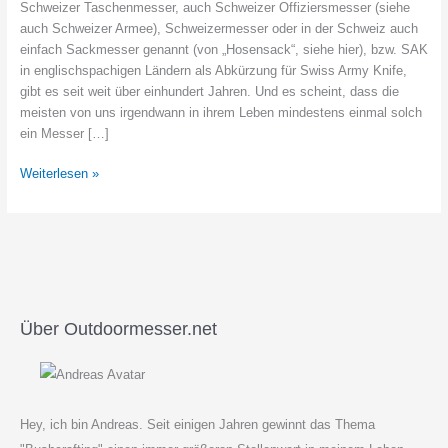
Schweizer Taschenmesser, auch Schweizer Offiziersmesser (siehe
auch Schweizer Armee), Schweizermesser oder in der Schweiz auch
einfach Sackmesser genannt (von „Hosensack“, siehe hier), bzw. SAK
in englischspachigen Ländern als Abkürzung für Swiss Army Knife,
gibt es seit weit über einhundert Jahren. Und es scheint, dass die
meisten von uns irgendwann in ihrem Leben mindestens einmal solch
ein Messer […]
Das
Weiterlesen »
beste
Schweizer
Taschenmesser
wählen
–
und
mehr!
Über Outdoormesser.net
Hey, ich bin Andreas. Seit einigen Jahren gewinnt das Thema