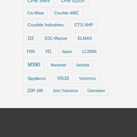
CPM S90V
CPM S110V
Cru-Wear
Crucible 440C
Crucible Industries
CTS-XHP
D2
ELMAX
EDC-Messer
H1
LC200N
FRN
Japan
M390
Maxamet
Sandvik
VG10
Spyderco
Victorinox
ZDP-189
Zero Tolerance
Überleben