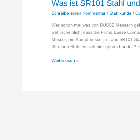
Was ist SR101 Stahl und 
Schreibe einen Kommentar
/
Stahlkunde
/
O
Wer schon mal was von BUSSE Messern gehör
wahrscheinlich, dass die Firma Busse Combat
Messer, ein Kampfmesser, ist aus SR101 Stah
für einen Stahl es sich hier genau handelt? I
Was
Weiterlesen »
ist
SR101
Stahl
und
wie
gut
ist
er
als
Messerstahl?