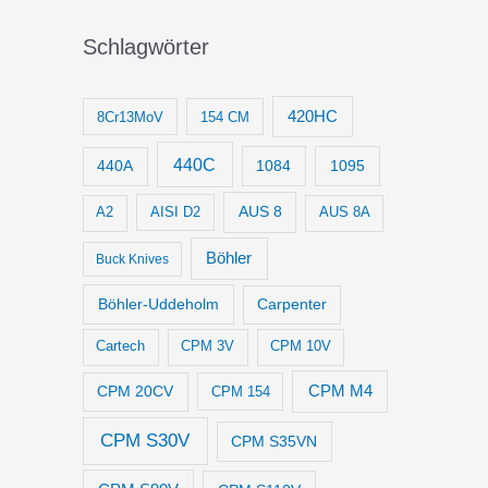
Schlagwörter
420HC
8Cr13MoV
154 CM
440C
1084
1095
440A
AUS 8
AISI D2
A2
AUS 8A
Böhler
Buck Knives
Böhler-Uddeholm
Carpenter
Cartech
CPM 3V
CPM 10V
CPM M4
CPM 20CV
CPM 154
CPM S30V
CPM S35VN