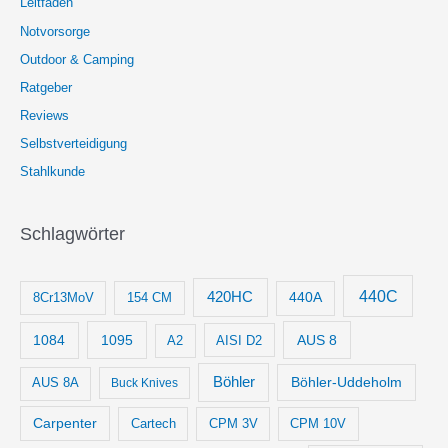
Leitfaden
Notvorsorge
Outdoor & Camping
Ratgeber
Reviews
Selbstverteidigung
Stahlkunde
Schlagwörter
440C
420HC
8Cr13MoV
154 CM
440A
1084
1095
AUS 8
AISI D2
A2
Böhler
Böhler-Uddeholm
AUS 8A
Buck Knives
Carpenter
Cartech
CPM 3V
CPM 10V