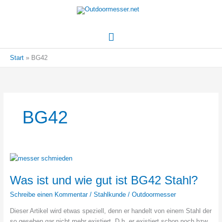
Hauptmenü
Start
BG42
BG42
Was ist und wie gut ist BG42 Stahl?
Schreibe einen Kommentar
/
Stahlkunde
/
Outdoormesser
Dieser Artikel wird etwas speziell, denn er handelt von einem Stahl der
so gesehen gar nicht mehr existiert. D.h. er existiert schon noch bzw.