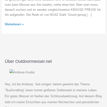
man kann Messer aus ihm kaufen, siehe etwa hier. Aber man muss
danach suchen und es werden vergleichsweise KRASSE PREISE für
ihn aufgerufen. Die Rede ist von BG42 Stahl. Grund genug […]
Was
Weiterlesen »
ist
und
wie
gut
ist
BG42
Stahl?
Über Outdoormesser.net
Hey, ich bin Andreas. Seit einigen Jahren gewinnt das Thema
"Bushcrafting" einen immer größeren Stellenwert in meinem Leben.
Ein gutes Messer ist hierbei das Schlüsselwerkzeug. Auf diesem Blog
teile ich meine Einsichten aus meinen Recherchen und persönlichen