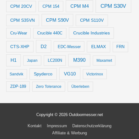
CPM S30V
CPM M4
CPM 20CV
CPM 154
CPM S35VN
CPM S90V
CPM S110V
Crucible Industries
Cru-Wear
Crucible 440C
D2
CTS-XHP
ELMAX
EDC-Messer
FRN
M390
H1
LC200N
Japan
Maxamet
VG10
Spyderco
Sandvik
Victorinox
ZDP-189
Zero Tolerance
Überleben
Copyright © 2026
Outdoormesser.net
Kontakt
Impressum
Datenschutzerklärung
Affiliate & Werbung