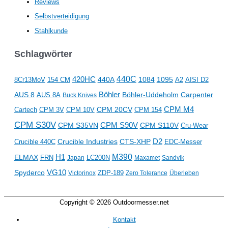
Reviews
Selbstverteidigung
Stahlkunde
Schlagwörter
440C
420HC
1084
1095
8Cr13MoV
154 CM
440A
AISI D2
A2
Böhler
AUS 8
Böhler-Uddeholm
Carpenter
AUS 8A
Buck Knives
CPM M4
CPM 20CV
CPM 154
Cartech
CPM 3V
CPM 10V
CPM S30V
CPM S35VN
CPM S90V
CPM S110V
Cru-Wear
D2
Crucible Industries
CTS-XHP
Crucible 440C
EDC-Messer
M390
ELMAX
H1
LC200N
FRN
Japan
Maxamet
Sandvik
VG10
Spyderco
ZDP-189
Victorinox
Zero Tolerance
Überleben
Copyright © 2026
Outdoormesser.net
Kontakt