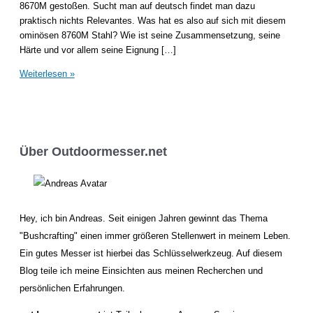
8670M gestoßen. Sucht man auf deutsch findet man dazu
praktisch nichts Relevantes. Was hat es also auf sich mit diesem
ominösen 8760M Stahl? Wie ist seine Zusammensetzung, seine
Härte und vor allem seine Eignung […]
Was
Weiterlesen »
ist
8670M
Stahl
und
wie
Über Outdoormesser.net
gut
ist
er?
Hey, ich bin Andreas. Seit einigen Jahren gewinnt das Thema
"Bushcrafting" einen immer größeren Stellenwert in meinem Leben.
Ein gutes Messer ist hierbei das Schlüsselwerkzeug. Auf diesem
Blog teile ich meine Einsichten aus meinen Recherchen und
persönlichen Erfahrungen.