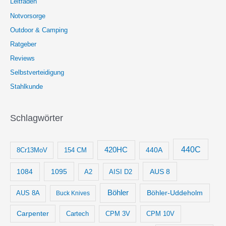
Leitfaden
Notvorsorge
Outdoor & Camping
Ratgeber
Reviews
Selbstverteidigung
Stahlkunde
Schlagwörter
440C
420HC
8Cr13MoV
154 CM
440A
1084
1095
AUS 8
AISI D2
A2
Böhler
Böhler-Uddeholm
AUS 8A
Buck Knives
Carpenter
Cartech
CPM 3V
CPM 10V