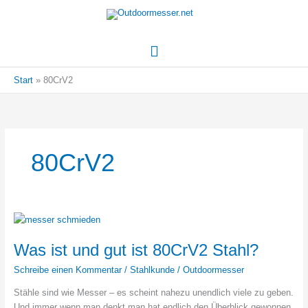
Hauptmenü
Start
80CrV2
80CrV2
Was ist und gut ist 80CrV2 Stahl?
Schreibe einen Kommentar
/
Stahlkunde
/
Outdoormesser
Stähle sind wie Messer – es scheint nahezu unendlich viele zu geben.
Und immer wenn man denkt man hat endlich den Überblick gewonnen,