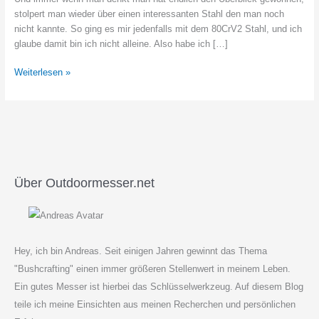
stolpert man wieder über einen interessanten Stahl den man noch
nicht kannte. So ging es mir jedenfalls mit dem 80CrV2 Stahl, und ich
glaube damit bin ich nicht alleine. Also habe ich […]
Was
Weiterlesen »
ist
und
gut
ist
80CrV2
Stahl?
Über Outdoormesser.net
Hey, ich bin Andreas. Seit einigen Jahren gewinnt das Thema
"Bushcrafting" einen immer größeren Stellenwert in meinem Leben.
Ein gutes Messer ist hierbei das Schlüsselwerkzeug. Auf diesem Blog
teile ich meine Einsichten aus meinen Recherchen und persönlichen