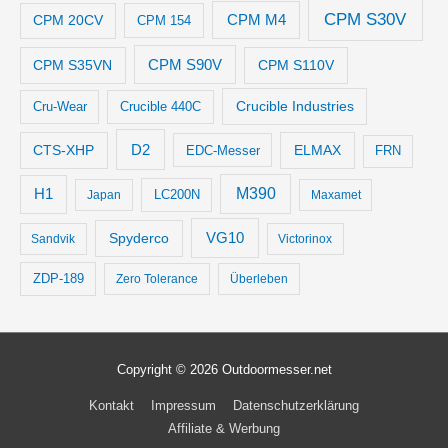
CPM S30V
CPM M4
CPM 20CV
CPM 154
CPM S35VN
CPM S90V
CPM S110V
Crucible Industries
Cru-Wear
Crucible 440C
D2
CTS-XHP
ELMAX
EDC-Messer
FRN
M390
H1
LC200N
Japan
Maxamet
VG10
Spyderco
Sandvik
Victorinox
ZDP-189
Zero Tolerance
Überleben
Copyright © 2026
Outdoormesser.net
Kontakt
Impressum
Datenschutzerklärung
Affiliate & Werbung