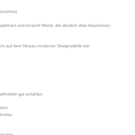
terschied.
ptimiert und erreicht Werte, die deutlich über klassischen
nicht auf dem Niveau moderner Designstähle wie
ifmitteln gut schärfen.
uktur
truktur
 ähnlich