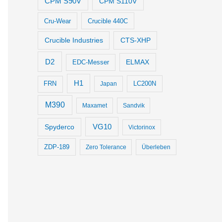
CPM S90V
CPM S110V
Cru-Wear
Crucible 440C
Crucible Industries
CTS-XHP
D2
ELMAX
EDC-Messer
H1
LC200N
FRN
Japan
M390
Maxamet
Sandvik
VG10
Spyderco
Victorinox
ZDP-189
Zero Tolerance
Überleben