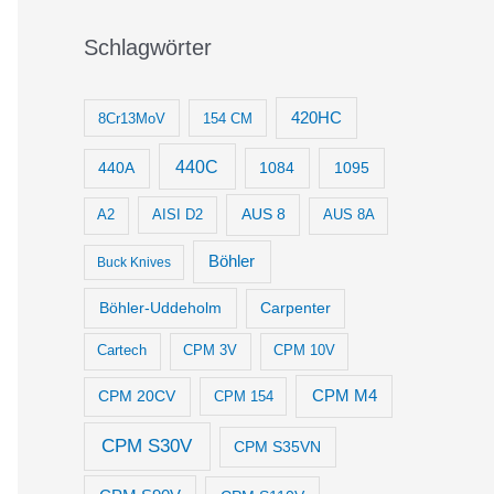
Schlagwörter
420HC
8Cr13MoV
154 CM
440C
1084
1095
440A
AUS 8
AISI D2
A2
AUS 8A
Böhler
Buck Knives
Böhler-Uddeholm
Carpenter
Cartech
CPM 3V
CPM 10V
CPM M4
CPM 20CV
CPM 154
CPM S30V
CPM S35VN