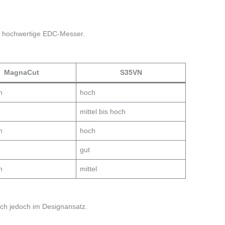
ür hochwertige EDC-Messer.
MagnaCut
S35VN
h
hoch
mittel bis hoch
h
hoch
gut
h
mittel
sich jedoch im Designansatz.