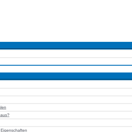
len
 aus?
e Eigenschaften