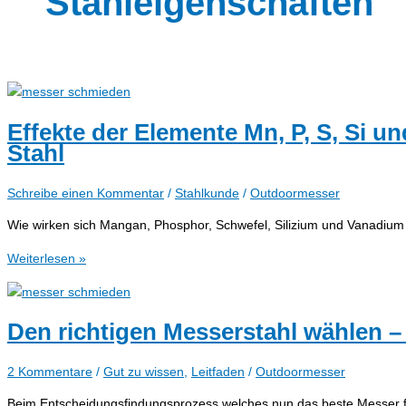
Stahleigenschaften
Effekte der Elemente Mn, P, S, Si u
Stahl
Schreibe einen Kommentar
/
Stahlkunde
/
Outdoormesser
Wie wirken sich Mangan, Phosphor, Schwefel, Silizium und Vanadium
Effekte
Weiterlesen »
der
Elemente
Mn,
Den richtigen Messerstahl wählen –
P,
S,
2 Kommentare
/
Gut zu wissen
,
Leitfaden
/
Outdoormesser
Si
und
Beim Entscheidungsfindungsprozess welches nun das beste Messer fü