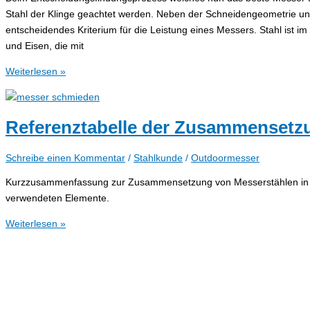
V
Stahl der Klinge geachtet werden. Neben der Schneidengeometrie und
auf
entscheidendes Kriterium für die Leistung eines Messers. Stahl ist i
die
und Eisen, die mit
Eigenschaften
Den
Weiterlesen »
von
richtigen
Stahl
Messerstahl
wählen
Referenztabelle der Zusammensetz
–
Eine
Schreibe einen Kommentar
/
Stahlkunde
/
Outdoormesser
Anleitung.
Kurzzusammenfassung zur Zusammensetzung von Messerstählen in tab
verwendeten Elemente.
Referenztabelle
Weiterlesen »
der
Zusammensetzung
von
Messerstählen