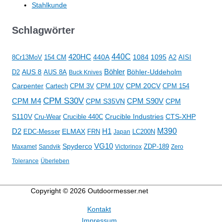
Stahlkunde
Schlagwörter
440C
420HC
1084
1095
8Cr13MoV
154 CM
440A
AISI
A2
Böhler
AUS 8
Böhler-Uddeholm
D2
AUS 8A
Buck Knives
Carpenter
CPM 20CV
CPM 154
Cartech
CPM 3V
CPM 10V
CPM S30V
CPM M4
CPM S35VN
CPM S90V
CPM
S110V
Crucible Industries
CTS-XHP
Cru-Wear
Crucible 440C
D2
M390
ELMAX
H1
EDC-Messer
LC200N
FRN
Japan
VG10
Spyderco
ZDP-189
Maxamet
Sandvik
Victorinox
Zero
Tolerance
Überleben
Copyright © 2026
Outdoormesser.net
Kontakt
Impressum