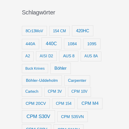
Schlagwörter
420HC
8Cr13MoV
154 CM
440C
1084
1095
440A
AUS 8
AISI D2
A2
AUS 8A
Böhler
Buck Knives
Böhler-Uddeholm
Carpenter
Cartech
CPM 3V
CPM 10V
CPM M4
CPM 20CV
CPM 154
CPM S30V
CPM S35VN