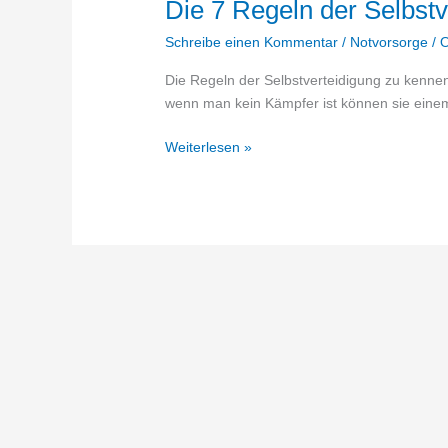
Die 7 Regeln der Selbstv
Schreibe einen Kommentar
/
Notvorsorge
/
O
Die Regeln der Selbstverteidigung zu kenn
wenn man kein Kämpfer ist können sie eine
Die
Weiterlesen »
7
Regeln
der
Selbstverteidigung