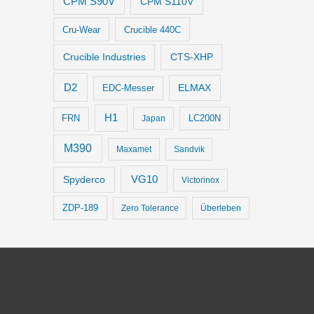
CPM S90V
CPM S110V
Cru-Wear
Crucible 440C
Crucible Industries
CTS-XHP
D2
ELMAX
EDC-Messer
H1
LC200N
FRN
Japan
M390
Maxamet
Sandvik
VG10
Spyderco
Victorinox
ZDP-189
Zero Tolerance
Überleben