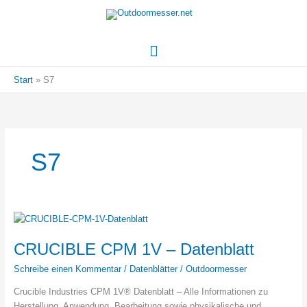
Hauptmenü
Start
S7
S7
CRUCIBLE CPM 1V – Datenblatt
Schreibe einen Kommentar
/
Datenblätter
/
Outdoormesser
Crucible Industries CPM 1V® Datenblatt – Alle Informationen zu
Herstellung, Anwendung, Bearbeitung sowie physikalische und