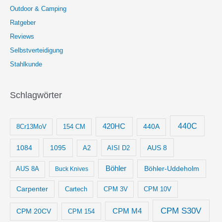
Outdoor & Camping
Ratgeber
Reviews
Selbstverteidigung
Stahlkunde
Schlagwörter
440C
420HC
8Cr13MoV
154 CM
440A
1084
1095
AUS 8
AISI D2
A2
Böhler
Böhler-Uddeholm
AUS 8A
Buck Knives
Carpenter
Cartech
CPM 3V
CPM 10V
CPM S30V
CPM M4
CPM 20CV
CPM 154