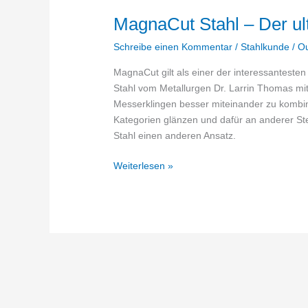
Wahl?
MagnaCut Stahl – Der ul
Schreibe einen Kommentar
/
Stahlkunde
/
O
MagnaCut gilt als einer der interessantesten
Stahl vom Metallurgen Dr. Larrin Thomas mit
Messerklingen besser miteinander zu kombin
Kategorien glänzen und dafür an anderer S
Stahl einen anderen Ansatz.
MagnaCut
Weiterlesen »
Stahl
–
Der
ultimative
Guide