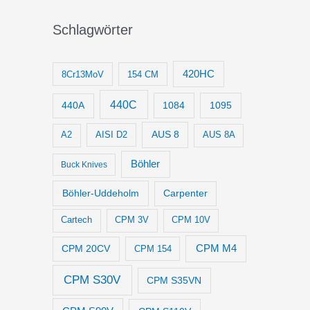
Schlagwörter
420HC
8Cr13MoV
154 CM
440C
1084
1095
440A
AUS 8
AISI D2
A2
AUS 8A
Böhler
Buck Knives
Böhler-Uddeholm
Carpenter
Cartech
CPM 3V
CPM 10V
CPM M4
CPM 20CV
CPM 154
CPM S30V
CPM S35VN