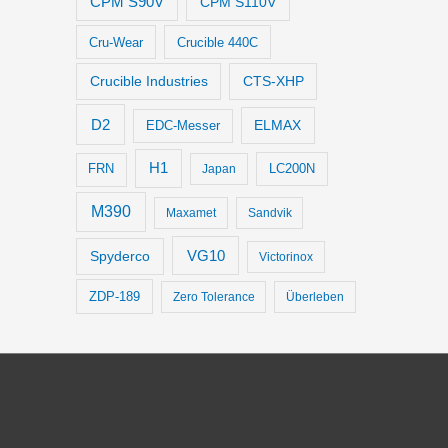
CPM S90V
CPM S110V
Cru-Wear
Crucible 440C
Crucible Industries
CTS-XHP
D2
ELMAX
EDC-Messer
H1
LC200N
FRN
Japan
M390
Maxamet
Sandvik
VG10
Spyderco
Victorinox
ZDP-189
Zero Tolerance
Überleben