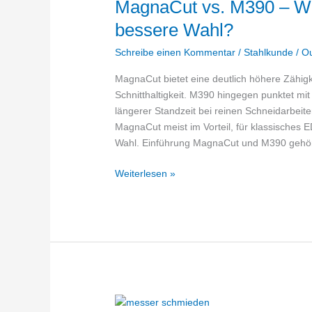
MagnaCut vs. M390 – Wel
bessere Wahl?
Schreibe einen Kommentar
/
Stahlkunde
/
O
MagnaCut bietet eine deutlich höhere Zähigk
Schnitthaltigkeit. M390 hingegen punktet mi
längerer Standzeit bei reinen Schneidarbeit
MagnaCut meist im Vorteil, für klassisches E
Wahl. Einführung MagnaCut und M390 gehö
MagnaCut
Weiterlesen »
vs.
M390
–
Welcher
Messerstahl
ist
die
bessere