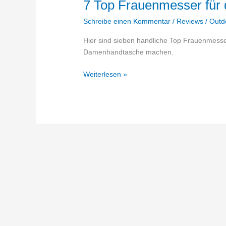
7 Top Frauenmesser für
Schreibe einen Kommentar
/
Reviews
/
Outd
Hier sind sieben handliche Top Frauenmesser,
Damenhandtasche machen.
7
Weiterlesen »
Top
Frauenmesser
für
die
Handtasche