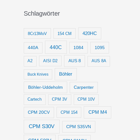
Schlagwörter
420HC
8Cr13MoV
154 CM
440C
1084
1095
440A
AUS 8
AISI D2
A2
AUS 8A
Böhler
Buck Knives
Böhler-Uddeholm
Carpenter
Cartech
CPM 3V
CPM 10V
CPM M4
CPM 20CV
CPM 154
CPM S30V
CPM S35VN