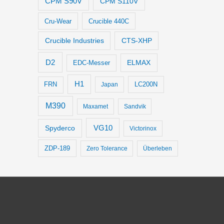
CPM S90V
CPM S110V
Cru-Wear
Crucible 440C
Crucible Industries
CTS-XHP
D2
ELMAX
EDC-Messer
H1
LC200N
FRN
Japan
M390
Maxamet
Sandvik
VG10
Spyderco
Victorinox
ZDP-189
Zero Tolerance
Überleben