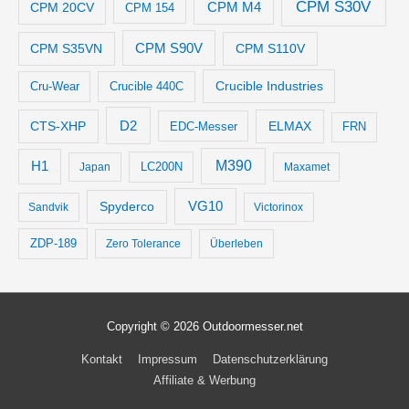
CPM S30V
CPM M4
CPM 20CV
CPM 154
CPM S35VN
CPM S90V
CPM S110V
Crucible Industries
Cru-Wear
Crucible 440C
D2
CTS-XHP
ELMAX
EDC-Messer
FRN
M390
H1
LC200N
Japan
Maxamet
VG10
Spyderco
Sandvik
Victorinox
ZDP-189
Zero Tolerance
Überleben
Copyright © 2026
Outdoormesser.net
Kontakt
Impressum
Datenschutzerklärung
Affiliate & Werbung