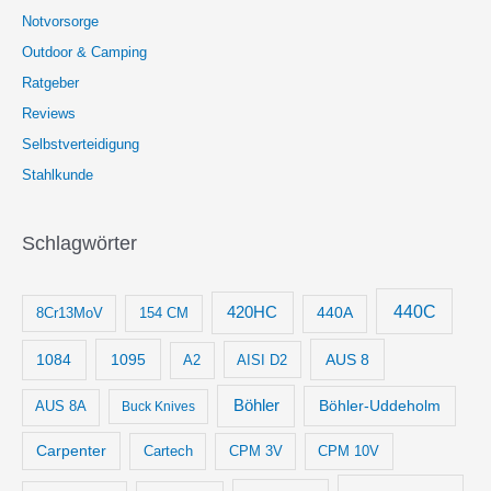
Notvorsorge
Outdoor & Camping
Ratgeber
Reviews
Selbstverteidigung
Stahlkunde
Schlagwörter
440C
420HC
8Cr13MoV
154 CM
440A
1084
1095
AUS 8
AISI D2
A2
Böhler
Böhler-Uddeholm
AUS 8A
Buck Knives
Carpenter
Cartech
CPM 3V
CPM 10V