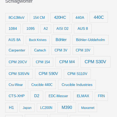
Schlagwörter
440C
420HC
8Cr13MoV
154 CM
440A
1084
1095
AUS 8
AISI D2
A2
Böhler
Böhler-Uddeholm
AUS 8A
Buck Knives
Carpenter
Cartech
CPM 3V
CPM 10V
CPM S30V
CPM M4
CPM 20CV
CPM 154
CPM S35VN
CPM S90V
CPM S110V
Crucible Industries
Cru-Wear
Crucible 440C
D2
CTS-XHP
ELMAX
EDC-Messer
FRN
M390
H1
LC200N
Japan
Maxamet