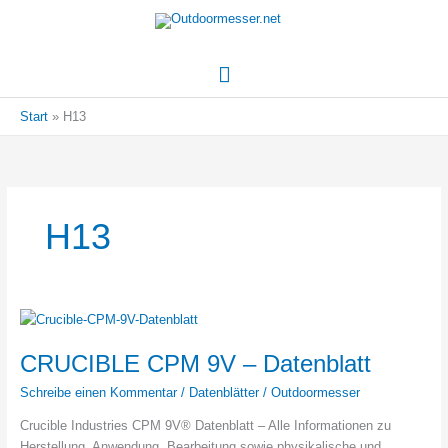
Hauptmenü
Start
H13
H13
CRUCIBLE CPM 9V – Datenblatt
Schreibe einen Kommentar
/
Datenblätter
/
Outdoormesser
Crucible Industries CPM 9V® Datenblatt – Alle Informationen zu
Herstellung, Anwendung, Bearbeitung sowie physikalische und