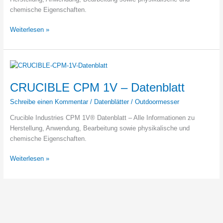
chemische Eigenschaften.
CRUCIBLE
Weiterlesen »
CPM
9V
–
Datenblatt
CRUCIBLE CPM 1V – Datenblatt
Schreibe einen Kommentar
/
Datenblätter
/
Outdoormesser
Crucible Industries CPM 1V® Datenblatt – Alle Informationen zu
Herstellung, Anwendung, Bearbeitung sowie physikalische und
chemische Eigenschaften.
CRUCIBLE
Weiterlesen »
CPM
1V
–
Datenblatt